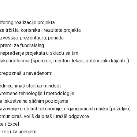
toring realizacije projekta
za tržišta, korisnika i rezultata projekta
izveštaja, prezentacija, ponuda
ipremi za fundraising
 unapređenje projekata u skladu sa tim
kehodlerima (sponzori, mentori, lekari, potencijalni klijenti...)
e prepoznaš u navedenom:
jednicu, imaš start up mindset
avremene tehnologije i metodologije
e iskustva na sličnim pozicijama
azovanje u oblasti ekonomije, organizacionih nauka (poželjno)
municiraš, voliš da pitaš i tražiš odgovore
ze i Excel
i želju za učenjem