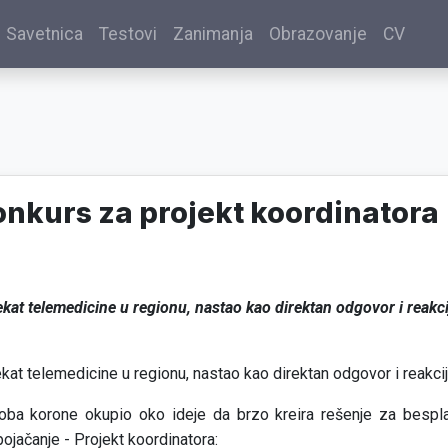
Savetnica
Testovi
Zanimanja
Obrazovanje
CV
nkurs za projekt koordinatora
ekat telemedicine u regionu, nastao kao direktan odgovor i reakc
ekat telemedicine u regionu, nastao kao direktan odgovor i reakci
doba korone okupio oko ideje da brzo kreira rešenje za bespl
pojačanje - Projekt koordinatora: