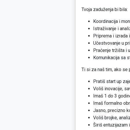
Tvoja zaduženja bi bila:
Koordinacija i moni
Istraživanje i anali
Priprema i izrada 
Učestvovanje u pr
Praćenje tržišta i
Komunikacija sa sta
Ti si za naš tim, ako s
Pratiš start up za
Voliš inovacije, s
Imaš 1 do 3 godin
Imaš formalno obr
Jasno, precizno ko
Voliš brojke, anali
Širiš entuzijazam 