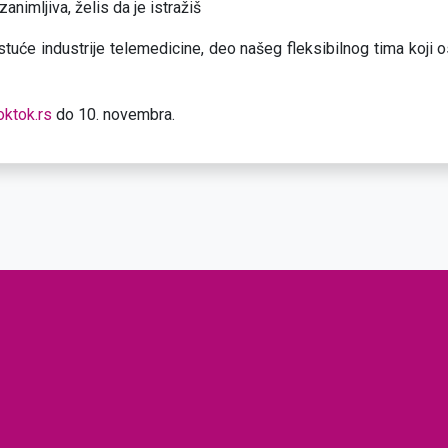
zanimljiva, želis da je istražiš
stuće industrije telemedicine, deo našeg fleksibilnog tima koji os
ktok.rs
do 10. novembra.