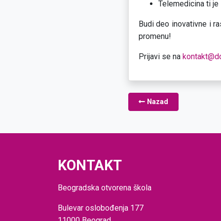
Telemedicina ti je 
Budi deo inovativne i ra
promenu!
Prijavi se na
kontakt@do
Nazad
KONTAKT
Beogradska otvorena škola
Bulevar oslobođenja 177
11000 Beograd