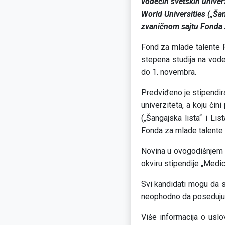
vodećih svetskih univerz
World Universities („Šan
zvaničnom sajtu Fonda z
Fond za mlade talente R
stepena studija na vode
do 1. novembra.
Predviđeno je stipendira
univerziteta, a koju či
(„Šangajska lista“ i Li
Fonda za mlade talente 
Novina u ovogodišnjem k
okviru stipendije „Medi
Svi kandidati mogu da s
neophodno da poseduju a
Više informacija o usl