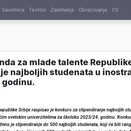
Savetnica
Testovi
Zanimanja
Obrazovanje
CV
da za mlade talente Republike
je najboljih studenata u inostr
 godinu.
epublike Srbije raspisao je konkurs za stipendiranje najboljih st
ćim svetskim univerzitetima za školsku 2023/24. godinu. Konkurs
no je stipendiranje do 500 najboljih studenata, koji će biti rang