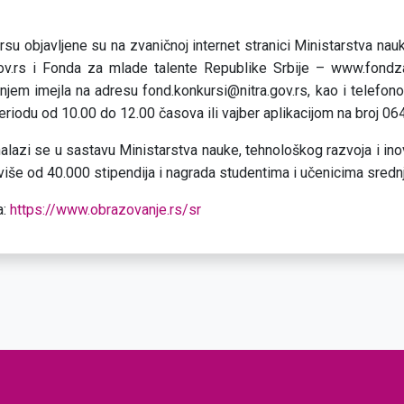
su objavljene su na zvaničnoj internet stranici Ministarstva nau
gov.rs i Fonda za mlade talente Republike Srbije – www.fondzam
njem imejla na adresu fond.konkursi@nitra.gov.rs, kao i telef
riodu od 10.00 do 12.00 časova ili vajber aplikacijom na broj 0
alazi se u sastavu Ministarstva nauke, tehnološkog razvoja i ino
više od 40.000 stipendija i nagrada studentima i učenicima srednj
a:
https://www.obrazovanje.rs/sr