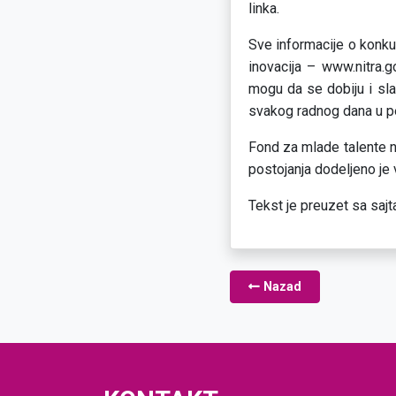
linka.
Sve informacije o konkur
inovacija – www.nitra.
mogu da se dobiju i sla
svakog radnog dana u pe
Fond za mlade talente n
postojanja dodeljeno je 
Tekst je preuzet sa sajt
Nazad