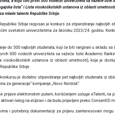
iteta, a koju čini prvih 500 vodećih univerziteta sa važeće list
gajska lista“ i Lista visokoškolskih ustanova iz oblasti umetnosti
a mlade talente Republike Srbije.
epublike Srbije raspisao je konkurs za stipendiranje najboljih s
ćim svetskim univerzitetima za školsku 2023/24. godinu. Konku
nje do 500 najboljih studenata, koji će biti rangirani u skladu s
ni prvih 500 vodećih univerziteta sa važeće liste Academic Ranki
sta visokoškolskih ustanova iz oblasti umetnosti), koja je dos
Republike Srbije.
onkursu je dodatno stipendiranje pet najboljih studenata iz obl
cina za generacije“ kompanije „Novo Nordisk“.
e prijave elektronskim putem, korišćenjem usluge eTalenti, na po
ktivan nalog na eUpravi i da budu prijavljeni preko ConsentID mo
ovima i potrebnoj dokumentaciji za prijavu zainteresovani mog