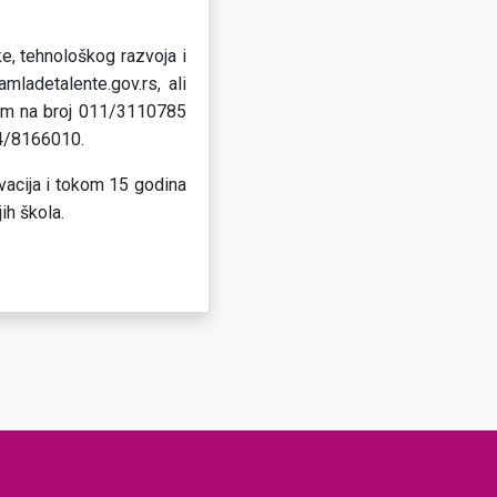
ke, tehnološkog razvoja i
ladetalente.gov.rs, ali
onom na broj 011/3110785
64/8166010.
vacija i tokom 15 godina
ih škola.