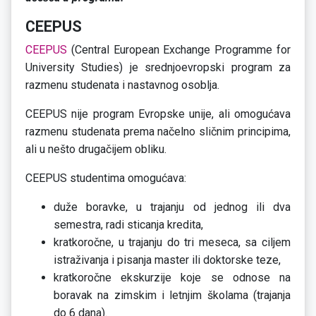
CEEPUS
CEEPUS
(Central European Exchange Programme for
University Studies) je srednjoevropski program za
razmenu studenata i nastavnog osoblja.
CEEPUS nije program Evropske unije, ali omogućava
razmenu studenata prema načelno sličnim principima,
ali u nešto drugačijem obliku.
CEEPUS studentima omogućava:
duže boravke, u trajanju od jednog ili dva
semestra, radi sticanja kredita,
kratkoročne, u trajanju do tri meseca, sa ciljem
istraživanja i pisanja master ili doktorske teze,
kratkoročne ekskurzije koje se odnose na
boravak na zimskim i letnjim školama (trajanja
do 6 dana).