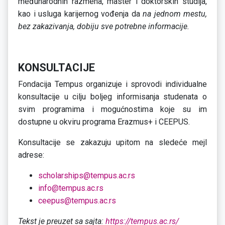
međunarodnih razmena, master i doktorskih studija,
kao i usluga karijernog vođenja da
na jednom mestu,
bez zakazivanja, dobiju sve potrebne informacije.
KONSULTACIJE
Fondacija Tempus organizuje i sprovodi individualne
konsultacije u cilju boljeg informisanja studenata o
svim programima i mogućnostima koje su im
dostupne u okviru programa Erazmus+ i CEEPUS.
Konsultacije se zakazuju upitom na sledeće mejl
adrese:
scholarships@tempus.ac.rs
info@tempus.ac.rs
ceepus@tempus.ac.rs
Tekst je preuzet sa sajta:
https://tempus.ac.rs/