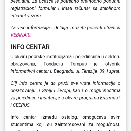
besplatni. Za učešće je potrebno prethodno popuniti
registracioni formular i imati računar sa stabilnom
internet vezom.
Za više informacija i detalja, možete posetiti stranicu
VEBINARI.
INFO CENTAR
U okviru podrške institucijama i pojedincima u sektoru
obrazovanja, Fondacija Tempus je otvorila
Informativni centar u Beogradu, ul. Terazije 39, I sprat.
Cilj Info centra je da pruži sve vrste informacija o
obrazovanju u Srbiji i Evropi, kao i o mogućnostima
za pojedince i institucije u okviru programa Erazmus+
i CEEPUS.
Info centar, između ostalog, omogućava svim
studentima koji su zainteresovani za mogućnosti