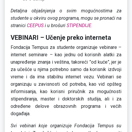
Detaljna objašnjenja o svim mogućnostima za
studente u okviru ovog programa, mogu se pronaći na
stranici
CEEPUS
i u brošuri
STIPENDIJE.
VEBINARI – Učenje preko interneta
Fondacija Tempus za studente organizuje vebinare –
internet seminare – kao jednu od korisnih alatki za
unapređenje znanja i veština, takoreći ”od kuće”, jer je
za učešće u njima potrebno samo da korisnik izdvoji
vreme i da ima stabilnu internet vezu. Vebinari se
organizuju u zavisnosti od potreba, kao vid opšteg
informisanja, kao korisni priručnik za mogućnosti
stipendiranja, master i doktorskih studija, ali i za
određene delove obrazovnih programa i većih
događaja.
Svi vebinari koje organizuje Fondacija Tempus su