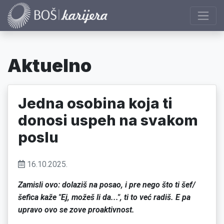
Aktuelno
Jedna osobina koja ti
donosi uspeh na svakom
poslu
16.10.2025.
Zamisli ovo: dolaziš na posao, i pre nego što ti šef/
šefica kaže "Ej, možeš li da...", ti to već radiš. E pa
upravo ovo se zove proaktivnost.