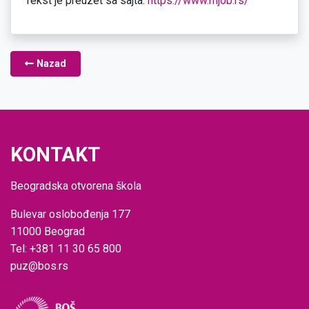
Tekst je preuzet sa sajta:
https://www.mjob.rs/
Nazad
KONTAKT
Beogradska otvorena škola
Bulevar oslobođenja 177
11000 Beograd
Tel: +381 11 30 65 800
puz@bos.rs