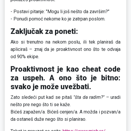
- Postavi pitanje: "Mogu li još nešto da završim?"
- Ponudi pomoć nekome ko je zatrpan poslom.
Zaključak za poneti:
Ako si trenutno na nekom poslu, ili tek planiraš da
apliciraš – znaj da je proaktivnost ono što te odvaja
od 90% ekipe.
Proaktivnost je kao cheat code
za uspeh. A ono što je bitno:
svako je može uvežbati.
Zato sledeći put kad se pitaš
"šta da radim?"
– uradi
nešto pre nego što ti se kaže.
Bićeš zapažen/a. Bićeš cenjen/a. A možda i pozvan/a
da ostaneš duže nego što si planirao.