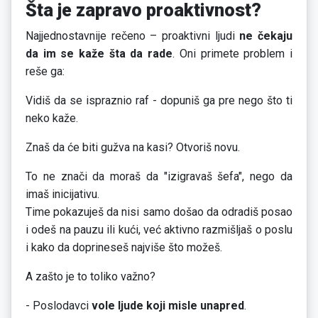
Šta je zapravo proaktivnost?
Najjednostavnije rečeno – proaktivni ljudi
ne čekaju
da im se kaže šta da rade
. Oni primete problem i
reše ga:
Vidiš da se ispraznio raf - dopuniš ga pre nego što ti
neko kaže.
Znaš da će biti gužva na kasi? Otvoriš novu.
To ne znači da moraš da "izigravaš šefa", nego da
imaš inicijativu.
Time pokazuješ da nisi samo došao da odradiš posao
i odeš na pauzu ili kući, već aktivno razmišljaš o poslu
i kako da doprineseš najviše što možeš.
A zašto je to toliko važno?
- Poslodavci
vole ljude koji misle unapred
.