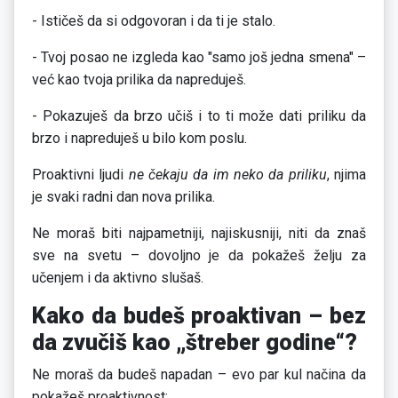
- Ističeš da si odgovoran i da ti je stalo.
- Tvoj posao ne izgleda kao "samo još jedna smena" –
već kao tvoja prilika da napreduješ.
- Pokazuješ da brzo učiš i to ti može dati priliku da
brzo i napreduješ u bilo kom poslu.
Proaktivni ljudi
ne čekaju da im neko da priliku
, njima
je svaki radni dan nova prilika.
Ne moraš biti najpametniji, najiskusniji, niti da znaš
sve na svetu – dovoljno je da pokažeš želju za
učenjem i da aktivno slušaš.
Kako da budeš proaktivan – bez
da zvučiš kao „štreber godine“?
Ne moraš da budeš napadan – evo par kul načina da
pokažeš proaktivnost: