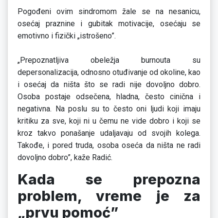
Pogođeni ovim sindromom žale se na nesanicu,
osećaj praznine i gubitak motivacije, osećaju se
emotivno i fizički „istrošeno”.
„Prepoznatljiva obeležja burnouta su
depersonalizacija, odnosno otuđivanje od okoline, kao
i osećaj da ništa što se radi nije dovoljno dobro.
Osoba postaje odsečena, hladna, često cinična i
negativna. Na poslu su to često oni ljudi koji imaju
kritiku za sve, koji ni u čemu ne vide dobro i koji se
kroz takvo ponašanje udaljavaju od svojih kolega.
Takođe, i pored truda, osoba oseća da ništa ne radi
dovoljno dobro”, kaže Radić.
Kada se prepozna
problem, vreme je za
„prvu pomoć”