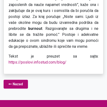
zaposlenih da nauče napamet vrednosti”, kaže ona i
zaključuje da je ovaj kurs i osmislila da bi poručila da
postoji izlaz. Za kraj poručuje: „Niste sami. Ljudi iz
vaše okoline mogu da budu izvanredna podrška da
prebrodite
burnout
. Razgovarajte sa drugima i ne
libite se da tražite pomoć.” Postoje i adekvatne
edukacije o ovom sindromu koje vam mogu pomoći
da ga prepoznate, ublažite ili sprečite na vreme.
Tekst je preuzet sa sajta:
https://poslovi.infostud.com/blog/
Nazad