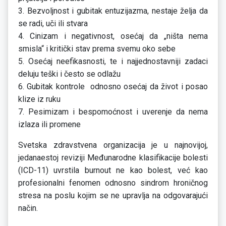
3. Bezvoljnost i gubitak entuzijazma, nestaje želja da
se radi, uči ili stvara
4. Cinizam i negativnost, osećaj da „ništa nema
smisla“ i kritički stav prema svemu oko sebe
5. Osećaj neefikasnosti, te i najjednostavniji zadaci
deluju teški i često se odlažu
6. Gubitak kontrole odnosno osećaj da život i posao
klize iz ruku
7. Pesimizam i bespomoćnost i uverenje da nema
izlaza ili promene
Svetska zdravstvena organizacija je u najnovijoj,
jedanaestoj reviziji Međunarodne klasifikacije bolesti
(ICD-11) uvrstila burnout ne kao bolest, već kao
profesionalni fenomen odnosno sindrom hroničnog
stresa na poslu kojim se ne upravlja na odgovarajući
način.