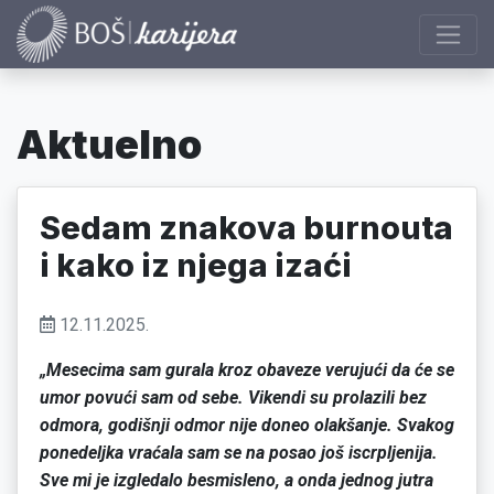
Aktuelno
Sedam znakova burnouta
i kako iz njega izaći
12.11.2025.
„Mesecima sam gurala kroz obaveze verujući da će se
umor povući sam od sebe. Vikendi su prolazili bez
odmora, godišnji odmor nije doneo olakšanje. Svakog
ponedeljka vraćala sam se na posao još iscrpljenija.
Sve mi je izgledalo besmisleno, a onda jednog jutra