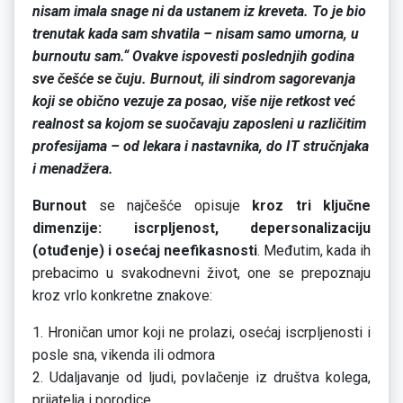
nisam imala snage ni da ustanem iz kreveta. To je bio
trenutak kada sam shvatila – nisam samo umorna, u
burnoutu sam.“ Ovakve ispovesti poslednjih godina
sve češće se čuju. Burnout, ili sindrom sagorevanja
koji se obično vezuje za posao, više nije retkost već
realnost sa kojom se suočavaju zaposleni u različitim
profesijama – od lekara i nastavnika, do IT stručnjaka
i menadžera.
Burnout
se najčešće opisuje
kroz tri ključne
dimenzije: iscrpljenost, depersonalizaciju
(otuđenje) i osećaj neefikasnosti
. Međutim, kada ih
prebacimo u svakodnevni život, one se prepoznaju
kroz vrlo konkretne znakove:
1. Hroničan umor koji ne prolazi, osećaj iscrpljenosti i
posle sna, vikenda ili odmora
2. Udaljavanje od ljudi, povlačenje iz društva kolega,
prijatelja i porodice