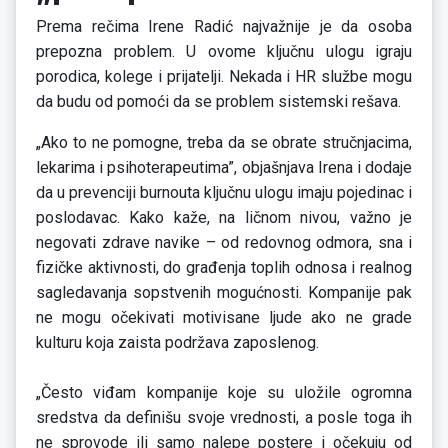
Prema rečima Irene Radić najvažnije je da osoba
prepozna problem. U ovome ključnu ulogu igraju
porodica, kolege i prijatelji. Nekada i HR službe mogu
da budu od pomoći da se problem sistemski rešava.
„Ako to ne pomogne, treba da se obrate stručnjacima,
lekarima i psihoterapeutima”, objašnjava Irena i dodaje
da u prevenciji burnouta ključnu ulogu imaju pojedinac i
poslodavac. Kako kaže, na ličnom nivou, važno je
negovati zdrave navike – od redovnog odmora, sna i
fizičke aktivnosti, do građenja toplih odnosa i realnog
sagledavanja sopstvenih mogućnosti. Kompanije pak
ne mogu očekivati motivisane ljude ako ne grade
kulturu koja zaista podržava zaposlenog.
„Često viđam kompanije koje su uložile ogromna
sredstva da definišu svoje vrednosti, a posle toga ih
ne sprovode ili samo nalepe postere i očekuju od