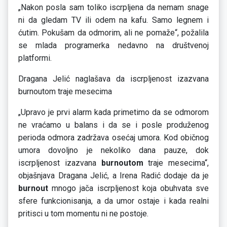
„Nakon posla sam toliko iscrpljena da nemam snage
ni da gledam TV ili odem na kafu. Samo legnem i
ćutim. Pokušam da odmorim, ali ne pomaže“, požalila
se mlada programerka nedavno na društvenoj
platformi.
Dragana Jelić naglašava da iscrpljenost izazvana
burnoutom traje mesecima
„Upravo je prvi alarm kada primetimo da se odmorom
ne vraćamo u balans i da se i posle produženog
perioda odmora zadržava osećaj umora. Kod običnog
umora dovoljno je nekoliko dana pauze, dok
iscrpljenost izazvana
burnoutom
traje mesecima“,
objašnjava Dragana Jelić, a Irena Radić dodaje da je
burnout
mnogo jača iscrpljenost koja obuhvata sve
sfere funkcionisanja, a da umor ostaje i kada realni
pritisci u tom momentu ni ne postoje.