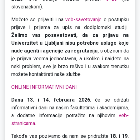
slovenačkom).
Možete se prijaviti i na
veb-savetovanje
o postupku
prijave i prijema za upis na dodiplomski studij.
Želimo vas posavetovati, da za prijavu na
Univerzitet u Ljubljani nisu potrebne usluge koje
nude agenti i agencije za regrutaciju,
s obzirom da
je prijava veoma jednostavna, a ukoliko i naiđete na
neki problem, sve je brzo rešivo i u svakom trenutku
možete kontaktirati naše službe.
ONLINE INFORMATIVNI DANI
Dana 13. i 14. februara 2026.
će se održati
informativni dani na našim fakultetima i akademijama,
a dodatne informacije potražite na njihovim
veb-
stranicama
.
Takođe vas pozivamo da nam se pridružite
18. i 19.