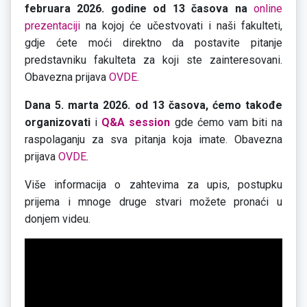
februara 2026. godine od 13 časova na
online
prezentaciji
na kojoj će učestvovati i naši fakulteti,
gdje ćete moći direktno da postavite pitanje
predstavniku fakulteta za koji ste zainteresovani.
Obavezna prijava
OVDE
.
Dana 5. marta 2026. od 13 časova, ćemo takođe
organizovati
i
Q&A session
gde ćemo vam biti na
raspolaganju za sva pitanja koja imate. Obavezna
prijava
OVDE
.
Više informacija o zahtevima za upis, postupku
prijema i mnoge druge stvari možete pronaći u
donjem videu.