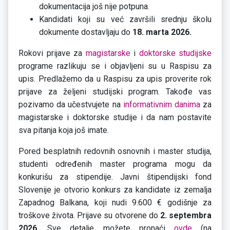
dokumentacija još nije potpuna.
Kandidati koji su već završili srednju školu
dokumente dostavljaju do
18. marta 2026.
Rokovi prijave za
magistarske
i
doktorske studijske
programe razlikuju se i objavljeni su u Raspisu za
upis. Predlažemo da u Raspisu za upis proverite rok
prijave za željeni studijski program. Takođe vas
pozivamo da učestvujete na
informativnim danima
za
magistarske i doktorske studije i da nam postavite
sva pitanja koja još imate.
Pored besplatnih redovnih osnovnih i master studija,
studenti određenih master programa mogu da
konkurišu za stipendije. Javni štipendijski fond
Slovenije je otvorio konkurs za kandidate iz zemalja
Zapadnog Balkana, koji nudi 9.600 € godišnje za
troškove života. Prijave su otvorene do
2. septembra
2026
. Sve detalje možete pronaći
ovde
(na