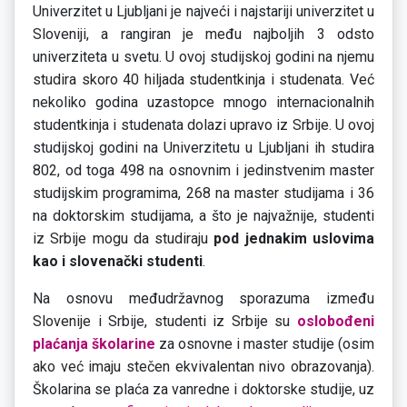
Univerzitet u Ljubljani je najveći i najstariji univerzitet u
Sloveniji, a rangiran je među najboljih 3 odsto
univerziteta u svetu. U ovoj studijskoj godini na njemu
studira skoro 40 hiljada studentkinja i studenata. Već
nekoliko godina uzastopce mnogo internacionalnih
studentkinja i studenata dolazi upravo iz Srbije. U ovoj
studijskoj godini na Univerzitetu u Ljubljani ih studira
802, od toga 498 na osnovnim i jedinstvenim master
studijskim programima, 268 na master studijama i 36
na doktorskim studijama, a što je najvažnije, studenti
iz Srbije mogu da studiraju
pod jednakim uslovima
kao i slovenački studenti
.
Na osnovu međudržavnog sporazuma između
Slovenije i Srbije, studenti iz Srbije su
oslobođeni
plaćanja školarine
za osnovne i master studije (osim
ako već imaju stečen ekvivalentan nivo obrazovanja).
Školarina se plaća za vanredne i doktorske studije, uz