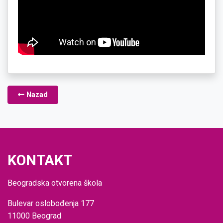
Nazad
KONTAKT
Beogradska otvorena škola
Bulevar oslobođenja 177
11000 Beograd