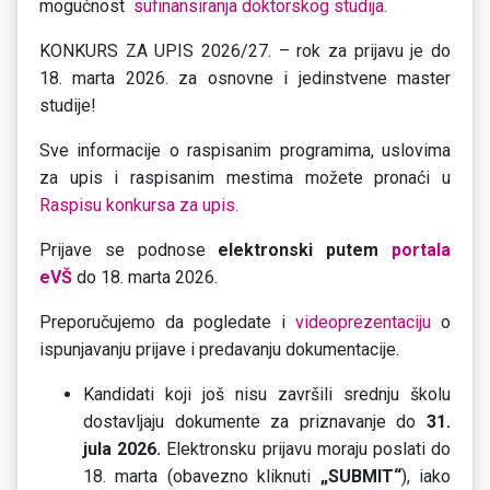
mogućnost
sufinansiranja doktorskog studija.
KONKURS ZA UPIS 2026/27. – rok za prijavu je do
18. marta 2026. za osnovne i jedinstvene master
studije!
Sve informacije o raspisanim programima, uslovima
za upis i raspisanim mestima možete pronaći u
Raspisu konkursa za upis.
Prijave se podnose
elektronski putem
portala
eVŠ
do 18. marta 2026.
Preporučujemo da pogledate i
videoprezentaciju
o
ispunjavanju prijave i predavanju dokumentacije.
Kandidati koji još nisu završili srednju školu
dostavljaju dokumente za priznavanje do
31.
jula 2026.
Elektronsku prijavu moraju poslati do
18. marta (obavezno kliknuti
„SUBMIT“
), iako