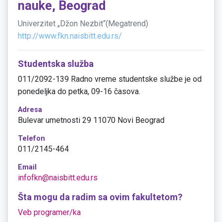
nauke, Beograd
Univerzitet „Džon Nezbit“(Megatrend)
http://www.fkn.naisbitt.edu.rs/
Studentska služba
011/2092-139 Radno vreme studentske službe je od
ponedeljka do petka, 09-16 časova.
Adresa
Bulevar umetnosti 29 11070 Novi Beograd
Telefon
011/2145-464
Email
infofkn@naisbitt.edu.rs
Šta mogu da radim sa ovim fakultetom?
Veb programer/ka