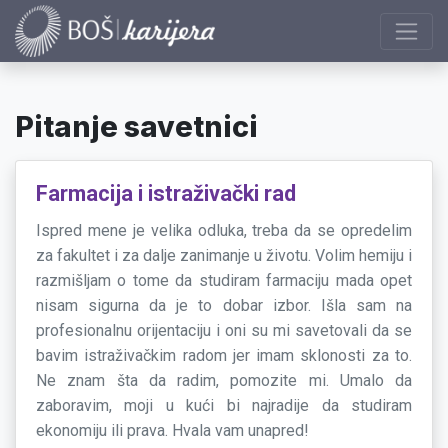
Pitanje savetnici
Farmacija i istraživački rad
Ispred mene je velika odluka, treba da se opredelim
za fakultet i za dalje zanimanje u životu. Volim hemiju i
razmišljam o tome da studiram farmaciju mada opet
nisam sigurna da je to dobar izbor. Išla sam na
profesionalnu orijentaciju i oni su mi savetovali da se
bavim istraživačkim radom jer imam sklonosti za to.
Ne znam šta da radim, pomozite mi. Umalo da
zaboravim, moji u kući bi najradije da studiram
ekonomiju ili prava. Hvala vam unapred!