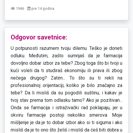
1946
pre 14 godina
Odgovor savetnice:
U potpunosti razumem tvoju dilemu. Teško je doneti
odluku. Međutim, zašto sumnjaš da je farmacija
dovoljno dobar izbor za tebe? Zbog toga što bi tvoji u
kući voleli da ti studiraš ekonomiju ili prava ili zbog
nečega drugog? Zatim... To što su ti rekli na
profesionalnoj orijentaciji, koliko je bilo značajno za
tebe? Da li misliš da su pogodili suštinu, i kakav je
tvoj stav prema tom odlasku tamo? Ako je pozitivan...
Onda se farmacija i istraživački rad poklapaju, jer u
okviru farmacije postoji nekoliko smerova. Moje
mišljenje je da je to dobar izbor ako si ti sigurna i ako
misliš da je to ono što želiš i misliš da ćeš biti dobra u