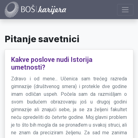
Pitanje savetnici
Kakve poslove nudi Istorija
umetnosti?
Zdravo i od mene... Učenica sam trećeg razreda
gimnazije (društvenog smera) i protekle dve godine
imam odličan uspeh. Počela sam da razmišljam o
svom budućem obrazovanju još u drugoj godini
gimnazije ali znajući sebe, ja se za željeni fakultet
neću opredeliti do četvrte godine. Moj glavni problem
je to što bih mogla da se pronađem u svakoj struci, ali
ne znam da preciziram željenu. Za sad me zanima