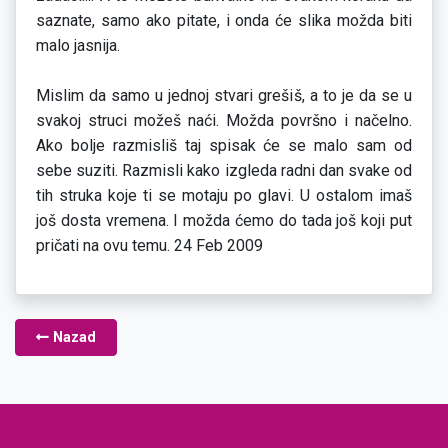
saznate, samo ako pitate, i onda će slika možda biti
malo jasnija.
Mislim da samo u jednoj stvari grešiš, a to je da se u
svakoj struci možeš naći. Možda površno i načelno.
Ako bolje razmisliš taj spisak će se malo sam od
sebe suziti. Razmisli kako izgleda radni dan svake od
tih struka koje ti se motaju po glavi. U ostalom imaš
još dosta vremena. I možda ćemo do tada još koji put
pričati na ovu temu. 24 Feb 2009
Nazad