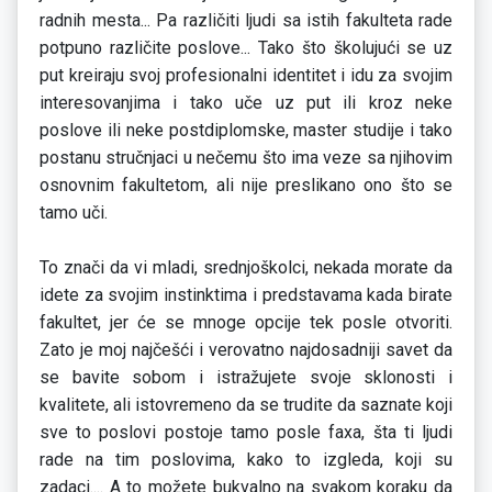
radnih mesta... Pa različiti ljudi sa istih fakulteta rade
potpuno različite poslove... Tako što školujući se uz
put kreiraju svoj profesionalni identitet i idu za svojim
interesovanjima i tako uče uz put ili kroz neke
poslove ili neke postdiplomske, master studije i tako
postanu stručnjaci u nečemu što ima veze sa njihovim
osnovnim fakultetom, ali nije preslikano ono što se
tamo uči.
To znači da vi mladi, srednjoškolci, nekada morate da
idete za svojim instinktima i predstavama kada birate
fakultet, jer će se mnoge opcije tek posle otvoriti.
Zato je moj najčešći i verovatno najdosadniji savet da
se bavite sobom i istražujete svoje sklonosti i
kvalitete, ali istovremeno da se trudite da saznate koji
sve to poslovi postoje tamo posle faxa, šta ti ljudi
rade na tim poslovima, kako to izgleda, koji su
zadaci.... A to možete bukvalno na svakom koraku da