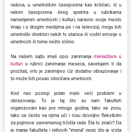
radova, u umetničkim časopisima kao kritičari, ili u
nekim časopisima šireg spektra u rubrikama
namenjenim umetnosti i kulturi, naravno svoje mesto
imaju i u drugim medijima pa i na televiziji, mogu biti
umetnički direktori nekih tv stanica ili voditi emisije o
umetnosti ili tome nešto slično.
Na našem sajtu imaš opis zanimanja
menadžera u
kulturi
u rubrici zanimanje meseca, savetujem ti da
pročitaš, vrlo je zanimljivo. Uz dodatno obrazovanje i
to može biti posao istoričara umetnosti.
Kod nas postoji jedan malo veći problem u
obrazovanju. To je taj što su nam fakulteti
organizovani kao pre mnogo godina, tako se zovu,
tako se često na njima uči i nisu dovoljno fleksibilni
za pojmove savremenog tržišta rada. Šta to znači? Da
je manje fakulteta i njihovih "imena" nego što je vrsta