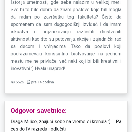
Istorija umetnosti, gde sebe nalazim u velikoj meri.
Sve bi to bilo dobro da znam poslove koje bih mogla
da radim po završetku tog fakulteta? Čisto da
spomenem da sam dugogodišnji izviđač i da imam
iskustva u organizovanju različitih društvenih
aktivnosti kao što su putovanja, akcije i zajednički rad
sa decom i vršnjacima. Tako da poslovi koji
podrazumevaju konstantno bistvovanje na jednom
mestu me ne privlače, već neki koji bi bili kreativni i
inovativni :) Hvala unapred!
6626
pre 14 godina
Odgovor savetnice:
Draga Milice, znajući sebe na vreme si krenula :) ... Pa
ćes do IV razreda i odlučiti.