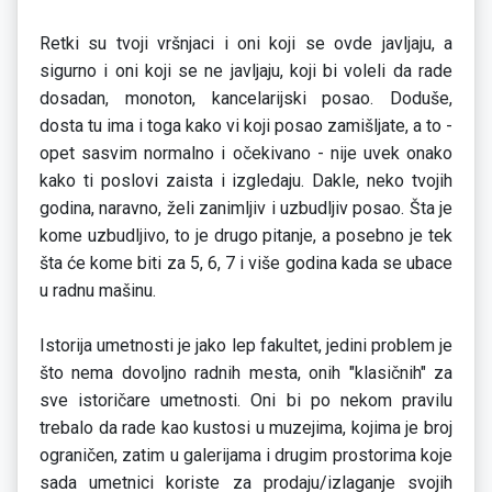
Retki su tvoji vršnjaci i oni koji se ovde javljaju, a
sigurno i oni koji se ne javljaju, koji bi voleli da rade
dosadan, monoton, kancelarijski posao. Doduše,
dosta tu ima i toga kako vi koji posao zamišljate, a to -
opet sasvim normalno i očekivano - nije uvek onako
kako ti poslovi zaista i izgledaju. Dakle, neko tvojih
godina, naravno, želi zanimljiv i uzbudljiv posao. Šta je
kome uzbudljivo, to je drugo pitanje, a posebno je tek
šta će kome biti za 5, 6, 7 i više godina kada se ubace
u radnu mašinu.
Istorija umetnosti je jako lep fakultet, jedini problem je
što nema dovoljno radnih mesta, onih "klasičnih" za
sve istoričare umetnosti. Oni bi po nekom pravilu
trebalo da rade kao kustosi u muzejima, kojima je broj
ograničen, zatim u galerijama i drugim prostorima koje
sada umetnici koriste za prodaju/izlaganje svojih