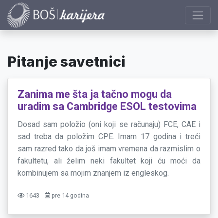
Pitanje savetnici
Zanima me šta ja tačno mogu da
uradim sa Cambridge ESOL testovima
Dosad sam položio (oni koji se računaju) FCE, CAE i
sad treba da položim CPE. Imam 17 godina i treći
sam razred tako da još imam vremena da razmislim o
fakultetu, ali želim neki fakultet koji ću moći da
kombinujem sa mojim znanjem iz engleskog.
1643
pre 14 godina