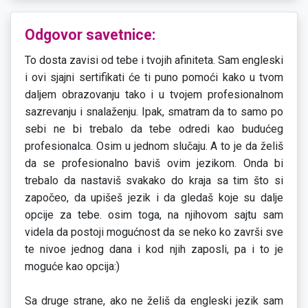
Odgovor savetnice:
To dosta zavisi od tebe i tvojih afiniteta. Sam engleski
i ovi sjajni sertifikati će ti puno pomoći kako u tvom
daljem obrazovanju tako i u tvojem profesionalnom
sazrevanju i snalaženju. Ipak, smatram da to samo po
sebi ne bi trebalo da tebe odredi kao budućeg
profesionalca. Osim u jednom slučaju. A to je da želiš
da se profesionalno baviš ovim jezikom. Onda bi
trebalo da nastaviš svakako do kraja sa tim što si
započeo, da upišeš jezik i da gledaš koje su dalje
opcije za tebe. osim toga, na njihovom sajtu sam
videla da postoji mogućnost da se neko ko završi sve
te nivoe jednog dana i kod njih zaposli, pa i to je
moguće kao opcija:)
Sa druge strane, ako ne želiš da engleski jezik sam