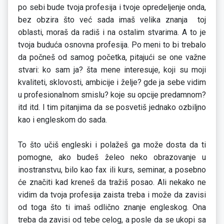
po sebi bude tvoja profesija i tvoje opredeljenje onda,
bez obzira što već sada imaš velika znanja toj
oblasti, moraš da radiš i na ostalim stvarima. A to je
tvoja buduća osnovna profesija. Po meni to bi trebalo
da počneš od samog početka, pitajući se one važne
stvari: ko sam ja? šta mene interesuje, koji su moji
kvaliteti, sklovosti, ambicije i želje? gde ja sebe vidim
u profesionalnom smislu? koje su opcije predamnom?
itd itd. I tim pitanjima da se posvetiš jednako ozbiljno
kao i engleskom do sada.
To što učiš engleski i polažeš ga može dosta da ti
pomogne, ako budeš želeo neko obrazovanje u
inostranstvu, bilo kao fax ili kurs, seminar, a posebno
će značiti kad kreneš da tražiš posao. Ali nekako ne
vidim da tvoja profesija zaista treba i može da zavisi
od toga što ti imaš odlično znanje engleskog. Ona
treba da zavisi od tebe celog, a posle da se ukopi sa