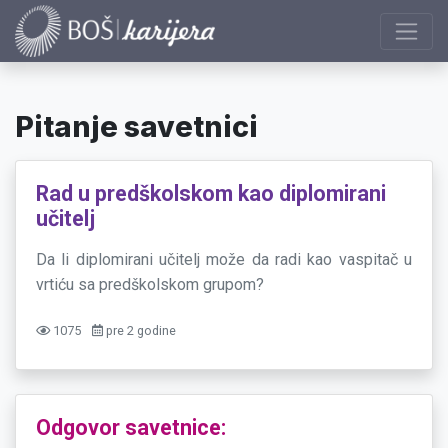
Pitanje savetnici
Rad u predškolskom kao diplomirani
učitelj
Da li diplomirani učitelj može da radi kao vaspitač u
vrtiću sa predškolskom grupom?
1075
pre 2 godine
Odgovor savetnice: