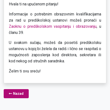
Hvala ti na upućenom pitanju!
Informacije o potrebnim obrazovnim kvalifikacijama
za rad u predškolskoj ustanovi možeš pronaći u
Zaoknu o predškolskom vaspitanju i obrazovanju
, u
članu 39.
U svakom sučaju, možeš da posetiš predškolsku
ustanovu u kojoj bi želela da radiš i lično se raspitaš o
mogućnosti zaposlenja kod direktora, sekretara ili
kod nekog od stručnih saradnika.
Želim ti svu sreću!
Nazad