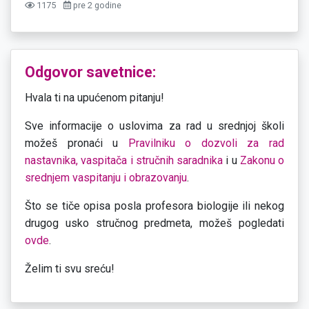
1175
pre 2 godine
Odgovor savetnice:
Hvala ti na upućenom pitanju!
Sve informacije o uslovima za rad u srednjoj školi
možeš pronaći u
Pravilniku o dozvoli za rad
nastavnika, vaspitača i stručnih saradnika
i u
Zakonu o
srednjem vaspitanju i obrazovanju
.
Što se tiče opisa posla profesora biologije ili nekog
drugog usko stručnog predmeta, možeš pogledati
ovde
.
Želim ti svu sreću!