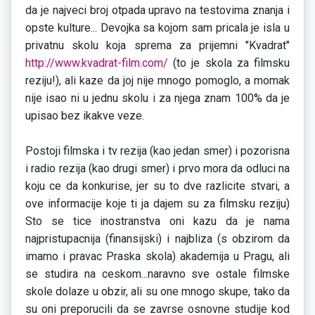
da je najveci broj otpada upravo na testovima znanja i
opste kulture... Devojka sa kojom sam pricala je isla u
privatnu skolu koja sprema za prijemni "Kvadrat"
http://www.kvadrat-film.com/
(to je skola za filmsku
reziju!), ali kaze da joj nije mnogo pomoglo, a momak
nije isao ni u jednu skolu i za njega znam 100% da je
upisao bez ikakve veze.
Postoji filmska i tv rezija (kao jedan smer) i pozorisna
i radio rezija (kao drugi smer) i prvo mora da odluci na
koju ce da konkurise, jer su to dve razlicite stvari, a
ove informacije koje ti ja dajem su za filmsku reziju)
Sto se tice inostranstva oni kazu da je nama
najpristupacnija (finansijski) i najbliza (s obzirom da
imamo i pravac Praska skola) akademija u Pragu, ali
se studira na ceskom...naravno sve ostale filmske
skole dolaze u obzir, ali su one mnogo skupe, tako da
su oni preporucili da se zavrse osnovne studije kod