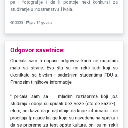
pa i fotografije i da li postoje neki konkursi za
studiranje u inostranstvu. Hvala.
3338
pre 14 godina
Odgovor savetnice:
Obećala sam ti dopunu odgovora kada se raspitam
malo sa strane. Evo šta su mi rekli ljudi koji su
ukontkatu sa bivšim i sadašnjim studentima FDU-a.
Prenosim ti njihove informacije:
"...pricala sam sa ... mladim reziserima koji jos
studiraju i oboje su upisali bez veze (sto se kaze:-)...
elem, oni kazu da je najbitnije da kupe informator i da
procitaju tj. nauce knjige koje su navedene na spisku i
da se pripreme za test opste kulture. oni su mi rekli