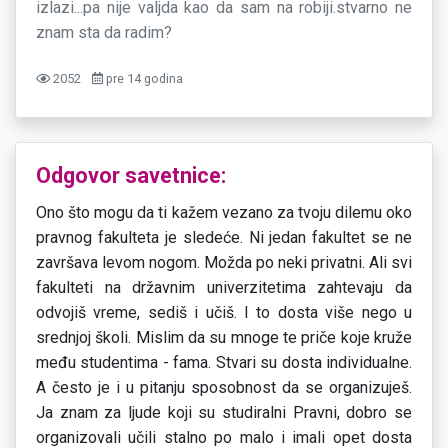
izlazi...pa nije valjda kao da sam na robiji.stvarno ne
znam sta da radim?
2052
pre 14 godina
Odgovor savetnice:
Ono što mogu da ti kažem vezano za tvoju dilemu oko
pravnog fakulteta je sledeće. Ni jedan fakultet se ne
završava levom nogom. Možda po neki privatni. Ali svi
fakulteti na državnim univerzitetima zahtevaju da
odvojiš vreme, sediš i učiš. I to dosta više nego u
srednjoj školi. Mislim da su mnoge te priče koje kruže
među studentima - fama. Stvari su dosta individualne.
A često je i u pitanju sposobnost da se organizuješ.
Ja znam za ljude koji su studiralni Pravni, dobro se
organizovali učili stalno po malo i imali opet dosta