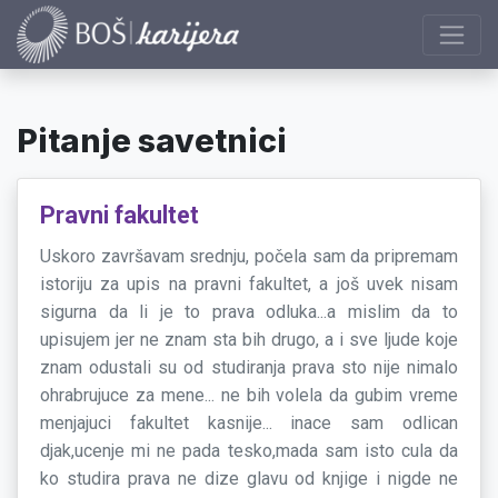
Pitanje savetnici
Pravni fakultet
Uskoro završavam srednju, počela sam da pripremam
istoriju za upis na pravni fakultet, a još uvek nisam
sigurna da li je to prava odluka...a mislim da to
upisujem jer ne znam sta bih drugo, a i sve ljude koje
znam odustali su od studiranja prava sto nije nimalo
ohrabrujuce za mene... ne bih volela da gubim vreme
menjajuci fakultet kasnije... inace sam odlican
djak,ucenje mi ne pada tesko,mada sam isto cula da
ko studira prava ne dize glavu od knjige i nigde ne