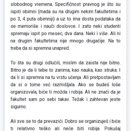
slobodnog vremena. Specifičnost pravnog je što su
ispiti obimni (mada su na drugim nekim fakultetima i
po 3, 4 puta obimniji) a uz to ima dosta podataka da
se memoriše i nauči doslovce. I zato neki studenti
spremaju ispit po mesec, dva dana. Neki i više. Ali ni
na drugim fakultetima nije mnogo drugačije. Na to
treba da si spremna unapred.
To šta su drugi odlučili, mislim da zaista nije bitno.
Bitno je da li tebe to zanima, kao nauka, kao struka. I
da li si spremna na tu vrstu učenja. Ali pretpostavljam
da si o tome već razmišljala. Ako se budeš loše
organizovala, biće ti možda i robija. Ali ne znači da je
fakultet sam po sebi takav. Težak i zahtevan jeste
sigurno.
Ali sve se to da prevazići. Dobro se organizuješ i biće
ti relativno teško ali neće biti robija. Pokušaj