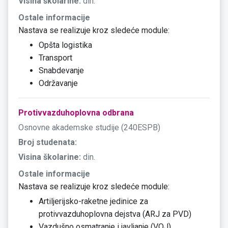
Visina školarine:
din.
Ostale informacije
Nastava se realizuje kroz sledeće module:
Opšta logistika
Transport
Snabdevanje
Održavanje
Protivvazduhoplovna odbrana
Osnovne akademske studije (240ESPB)
Broj studenata:
Visina školarine:
din.
Ostale informacije
Nastava se realizuje kroz sledeće module:
Artiljerijsko-raketne jedinice za
protivvazduhoplovna dejstva (ARJ za PVD)
Vazdušno osmatranje i javljanje (VOJ)