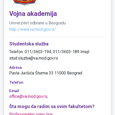
Vojna akademija
Univerzitet odbrane u Beogradu
http://www.va.mod.gov.rs/
Studentska služba
Telefon: 011/3603-194, 011/3603-189 Imejl:
stud.sluzba@va.mod.gov.rs
Adresa
Pavla Jurišića Šturma 33 11000 Beograd
Telefon
Email
office@va.mod.gov.rs,
Šta mogu da radim sa ovim fakultetom?
Profesionalno vojno lice