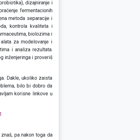
robiotika), dizajniranje i
 praćenje fermentacionih
mena metoda separacije i
oda, kontrola kvaliteta i
rmaceutima, biolozima i
 alata za modelovanje i
ima i analiza rezultata.
g inženjeringa i proveriš
ga. Dakle, ukoliko zaista
oblema, bilo bi dobro da
avljam korisne linkove u
1
ć znaš, pa nakon toga da