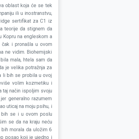
va oblast koja će se tek
paniju ili u inostranstvu,
idge sertifikat za C1 iz
a teorije da stignem da
 u Kopru na engleskom a
a čak i pronašla u ovom
ma ne vidim. Biohemijski
 bila mala, htela sam da
a je velika potražnja za
 li bih se probila u ovoj
reviše volim kozmetiku i
 taj način ispoljim svoju
g, jer generalno razumem
o uticaj na moju psihu, i
a bih se i u ovom poslu
ašim se da na kraju neću
 bih morala da uložim 6
ep posao koji je ujedno i