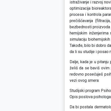
istraživanje i razvoj nov
optimizacija bioreaktor
procesa i kontrola para
prečišćavanja (filtracij
bezbednosti proizvoda 
hemijskim inženjerima 
simulaciju biohemijskih
Takođe, bilo bi dobro da
da li su studije i posao 
Dalje, kada je u pitanju
želiš da se baviš ovim 
redovno posećuješ psiho
vezi ovog smera:
Studijski program Psiho
Opis poslova psihologa
Da bi postala dermatol