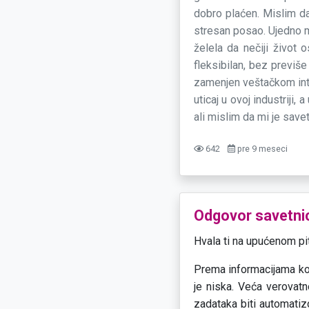
dobro plaćen. Mislim da
stresan posao. Ujedno m
želela da nečiji život
fleksibilan, bez previš
zamenjen veštačkom inte
uticaj u ovoj industriji,
ali mislim da mi je sav
642
pre 9 meseci
Odgovor savetni
Hvala ti na upućenom pit
Prema informacijama ko
je niska. Veća verovatn
zadataka biti automatizo