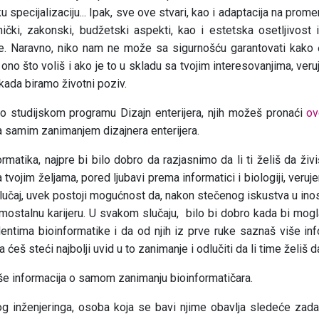
u specijalizaciju... Ipak, sve ove stvari, kao i adaptacija na pr
ički, zakonski, budžetski aspekti, kao i estetska osetljivost 
je. Naravno, niko nam ne može sa sigurnošću garantovati kako ć
o ono što voliš i ako je to u skladu sa tvojim interesovanjima, ver
 kada biramo životni poziv.
 o studijskom programu Dizajn enterijera, njih možeš pronaći
ov
 samim zanimanjem dizajnera enterijera.
ormatika, najpre bi bilo dobro da razjasnimo da li ti želiš da živi
a tvojim željama, pored ljubavi prema informatici i biologiji, veru
 slučaj, uvek postoji mogućnost da, nakon stečenog iskustva u in
amostalnu karijeru. U svakom slučaju, bilo bi dobro kada bi mogl
entima bioinformatike i da od njih iz prve ruke saznaš više inf
 ćeš steći najbolji uvid u to zanimanje i odlučiti da li time želiš d
e informacija o samom zanimanju bioinformatičara.
og inženjeringa, osoba koja se bavi njime obavlja sledeće zada