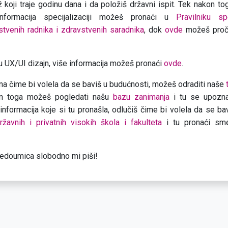
až koji traje godinu dana i da položiš državni ispit. Tek nakon t
 informacija specijalizaciji možeš pronaći u
Pravilniku sp
stvenih radnika i zdravstvenih saradnika
, dok
ovde
možeš proči
nju UX/UI dizajn, više informacija možeš pronaći
ovde
.
urna čime bi volela da se baviš u budućnosti, možeš odraditi naše
on toga možeš pogledati našu
bazu zanimanja
i tu se upoznat
informacija koje si tu pronašla, odlučiš čime bi volela da se b
ržavnih i privatnih visokih škola i fakulteta
i tu pronaći sme
nedoumica slobodno mi piši!