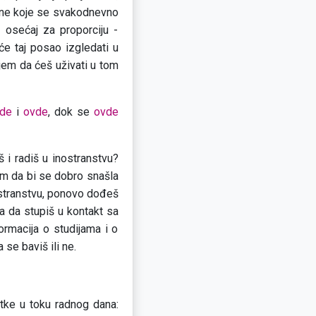
omene koje se svakodnevno
i osećaj za proporciju -
e taj posao izgledati u
ujem da ćeš uživati u tom
de
i
ovde
, dok se
ovde
š i radiš u inostranstvu?
jem da bi se dobro snašla
ostranstvu, ponovo dođeš
a da stupiš u kontakt sa
ormacija o studijama i o
a se baviš ili ne.
tke u toku radnog dana: