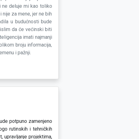
 ne deluje mi kao toliko
nije za mene, jer ne bih
adila u budućnosti bude
slim da će većinski biti
ligencija imati najmanji
volikom broju informacija,
emenu i pažnji.
 bude potpuno zamenjeno
go rutinskih i tehničkih
, upravljanje projektima,