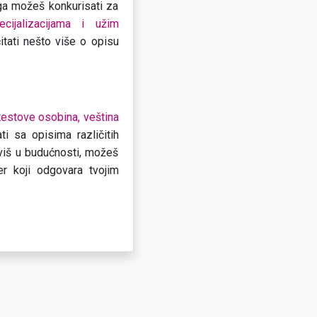
oga možeš konkurisati za
ecijalizacijama i užim
tati nešto više o opisu
testove osobina, veština
i sa opisima različitih
aviš u budućnosti, možeš
r koji odgovara tvojim