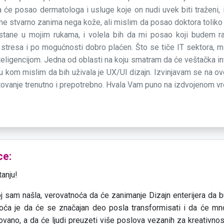
 će posao dermatologa i usluge koje on nudi uvek biti traženi, i
e stvarno zanima nega kože, ali mislim da posao doktora toliko i 
 ostane u mojim rukama, i volela bih da mi posao koji budem r
e stresa i po mogućnosti dobro plaćen. Što se tiče IT sektora, mi
ligencijom. Jedna od oblasti na koju smatram da će veštačka inte
 a u kom mislim da bih uživala je UX/UI dizajn. Izvinjavam se na o
etovanje trenutno i prepotrebno. Hvala Vam puno na izdvojenom vr
ce:
anju!
j sam našla, verovatnoća da će zanimanje Dizajn enterijera da
oća je da će se značajan deo posla transformisati i da će mno
vano, a da će ljudi preuzeti više poslova vezanih za kreativnost