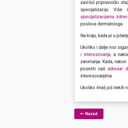
završiš pripravnički st
specijalizaciju. Više
specijalizacijama zdrav
poslova dermatologa.
Na kraju, kada je u pita
Ukoliko i dalje nisi sig
i interesovanja
, a nak
zanimanja. Kada, nakon 
posetiti naš
adresar d
interesovanjima.
Ukoliko imaš još nekih 
Nazad