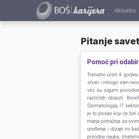
Aktuelno
Pitanje savet
Pomoć pri odabir
Trenutno učim 4. godinu
stvari i mnogo sam neod
već su sigurni povodom
različitih oblasti: Bioi
Dermatologija, IT sektor.
je to posao koji će biti
manja potražnja za ovim 
uređenje i dizajn mi ba
prirodne nauke, (matema