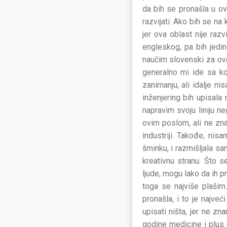
da bih se pronašla u ov
razvijati. Ako bih se na 
jer ova oblast nije raz
engleskog, pa bih jedi
naučim slovenski za ov
generalno mi ide sa ko
zanimanju, ali idalje n
inženjering bih upisala
napravim svoju liniju n
ovim poslom, ali ne znam
industriji. Takođe, nis
šminku, i razmišljala sa
kreativnu stranu. Što s
ljude, mogu lako da ih p
toga se najviše plašim
pronašla, i to je najve
upisati ništa, jer ne 
godine medicine i plus s