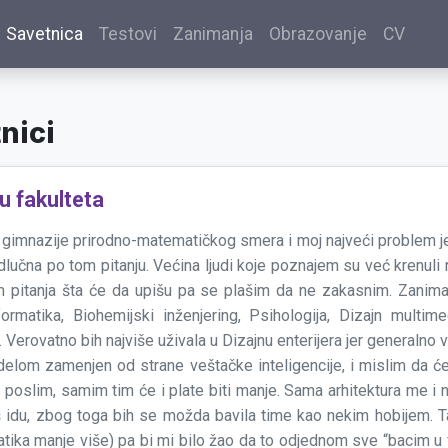
Savetnica
Testovi
Zanimanja
Obrazovanje
CV
nici
u fakulteta
 gimnazije prirodno-matematičkog smera i moj najveći problem 
lučna po tom pitanju. Većina ljudi koje poznajem su već krenuli n
 pitanja šta će da upišu pa se plašim da ne zakasnim. Zanima
nformatika, Biohemijski inženjering, Psihologija, Dizajn multimed
 Verovatno bih najviše uživala u Dizajnu enterijera jer generalno 
 delom zamenjen od strane veštačke inteligencije, i mislim da će
poslim, samim tim će i plate biti manje. Sama arhitektura me i n
š idu, zbog toga bih se možda bavila time kao nekim hobijem. 
tika manje više) pa bi mi bilo žao da to odjednom sve “bacim u 