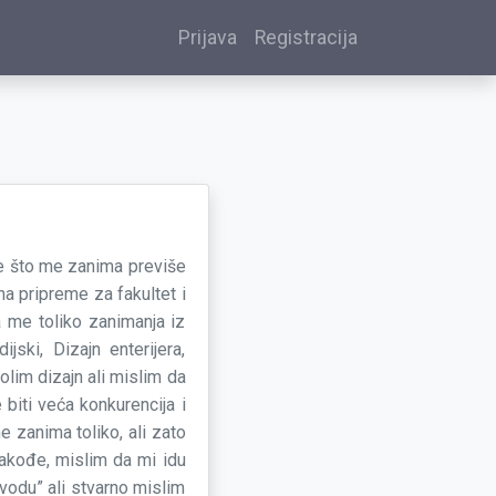
Prijava
Registracija
je što me zanima previše
a pripreme za fakultet i
 me toliko zanimanja iz
ijski, Dizajn enterijera,
volim dizajn ali mislim da
 biti veća konkurencija i
e zanima toliko, ali zato
Takođe, mislim da mi idu
vodu” ali stvarno mislim