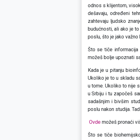
odnos s klijentom, visok
dešavaju, određeni tehn
zahtevaju ljudsko znan
budućnosti, ali ako je t
poslu, što je jako važno
Što se tiče informacija
možeš bolje upoznati sa
Kada je u pitanju bioinf
Ukoliko je to u skladu s
u tome. Ukoliko to nije
u Srbiju i tu započeš s
sadašnjim i bivšim stud
poslu nakon studija. Tada
Ovde
možeš pronaći viš
Što se tiče biohemijsk