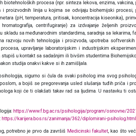
ih biotehnoloških procesa (npr. sinteza lekova, enzima, vakcina, p
a i proizvodnih linija u kojima se odvijaju biohemijski procesi,
metara (pH, temperatura, pritisak, koncentracija kiseonika), pri
a, hromatografija, centrifugiranje) za izdvajanje željenih proizv
u skladu sa međunarodnim standardima, saradnja sa lekarima, fa
na razvoju novih tehnologija i proizvoda, upotreba softverskih
 procesa, upravljanje laboratorijskim i industrijskim eksperiment
 stupiš u kontakt sa sadašnjim ili bivšim studentima Biohemijsko
nakon studija onakvi kakve si ih zamišljala.
 psihologija, sigurno si čula da svaki psiholog ima svog psiholo
poslom, a bojiš se pregorevanja usled slušanja tuđih priča i pr
loga koji će ti olakšati takav rad sa ljudima. U nastavku ti ost
logija:
https://www.f.bg.ac.rs/psihologija/program/osnovne/202
:
https://karijera.bos.rs/zanimanja/362/diplomirani-psiholog.html
og, potrebno je prvo da završiš
Medicinski fakultet
, kao što ve