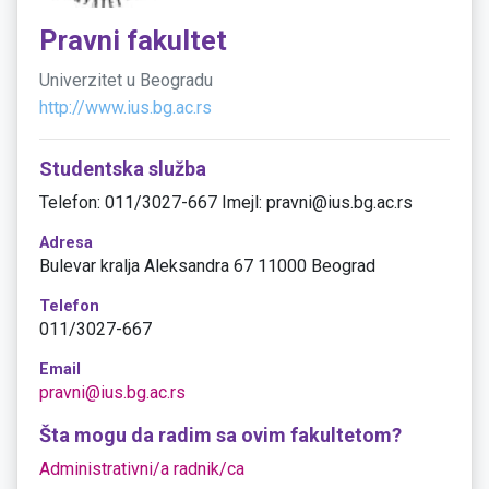
Pravni fakultet
Univerzitet u Beogradu
http://www.ius.bg.ac.rs
Studentska služba
Telefon: 011/3027-667 Imejl: pravni@ius.bg.ac.rs
Adresa
Bulevar kralja Aleksandra 67 11000 Beograd
Telefon
011/3027-667
Email
pravni@ius.bg.ac.rs
Šta mogu da radim sa ovim fakultetom?
Administrativni/a radnik/ca