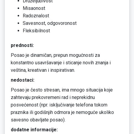
Druželjubivost
Misaonost
Radoznalost
Savesnost, odgovoronost
Fleksibilnost
prednosti:
Posao je dinamičan, prepun mogućnosti za
konstantno usavršavanje i sticanje novih znanja i
veština, kreativan i inspirativan.
nedostaci:
Posao je često stresan, ima mnogo situacija koje
zahtevaju prekovremeni rad i neprekidnu
posvećenost (npr. isključivanje telefona tokom
praznika ili godišnjih odmora je nemoguće ukoliko
savesno obavljate posao).
dodatne informacije: