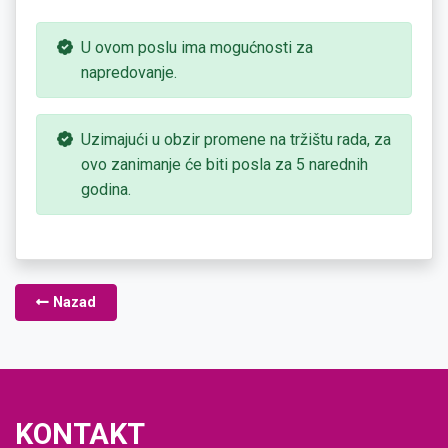
U ovom poslu ima mogućnosti za
napredovanje.
Uzimajući u obzir promene na tržištu rada, za
ovo zanimanje će biti posla za 5 narednih
godina.
Nazad
KONTAKT