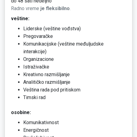
do 48 sati nedeljno
Radno vreme
je fleksibilno
.
veštine:
Liderske (veštine vođstva)
Pregovaračke
Komunikacijske (veštine međuljudske
interakcije)
Organizacione
Istraživačke
Kreativno razmišljanje
Analitičko razmišljanje
Veština rada pod pritiskom
Timski rad
osobine:
Komunikativnost
Energičnost