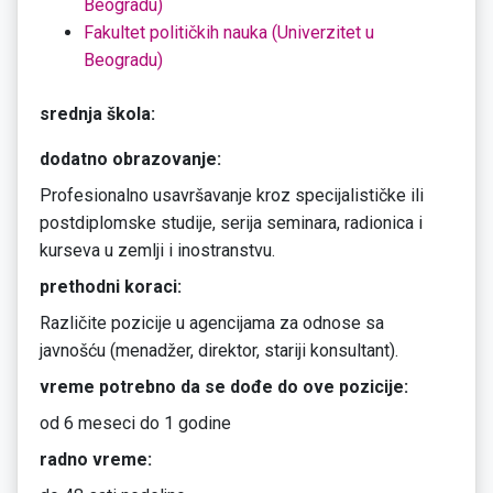
Beogradu)
Fakultet političkih nauka (Univerzitet u
Beogradu)
srednja škola:
dodatno obrazovanje:
Profesionalno usavršavanje kroz specijalističke ili
postdiplomske studije, serija seminara, radionica i
kurseva u zemlji i inostranstvu.
prethodni koraci:
Različite pozicije u agencijama za odnose sa
javnošću (menadžer, direktor, stariji konsultant).
vreme potrebno da se dođe do ove pozicije:
od 6 meseci do 1 godine
radno vreme: