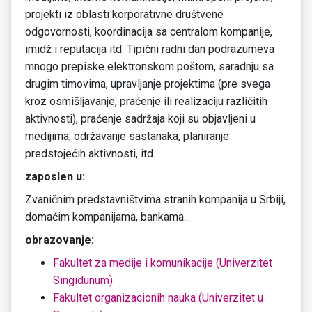
projekti iz oblasti korporativne društvene
odgovornosti, koordinacija sa centralom kompanije,
imidž i reputacija itd. Tipični radni dan podrazumeva
mnogo prepiske elektronskom poštom, saradnju sa
drugim timovima, upravljanje projektima (pre svega
kroz osmišljavanje, praćenje ili realizaciju različitih
aktivnosti), praćenje sadržaja koji su objavljeni u
medijima, održavanje sastanaka, planiranje
predstojećih aktivnosti, itd.
zaposlen u:
Zvaničnim predstavništvima stranih kompanija u Srbiji,
domaćim kompanijama, bankama...
obrazovanje:
Fakultet za medije i komunikacije (Univerzitet
Singidunum)
Fakultet organizacionih nauka (Univerzitet u