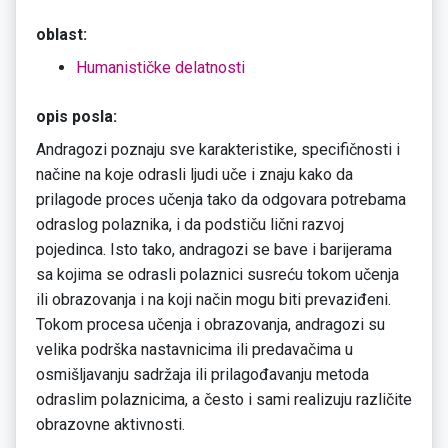
oblast:
Humanističke delatnosti
opis posla:
Andragozi poznaju sve karakteristike, specifičnosti i
načine na koje odrasli ljudi uče i znaju kako da
prilagode proces učenja tako da odgovara potrebama
odraslog polaznika, i da podstiču lični razvoj
pojedinca. Isto tako, andragozi se bave i barijerama
sa kojima se odrasli polaznici susreću tokom učenja
ili obrazovanja i na koji način mogu biti prevaziđeni.
Tokom procesa učenja i obrazovanja, andragozi su
velika podrška nastavnicima ili predavačima u
osmišljavanju sadržaja ili prilagođavanju metoda
odraslim polaznicima, a često i sami realizuju različite
obrazovne aktivnosti.