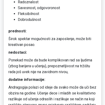
Radoznalost
Savesnost, odgovoronost
Fleksibilnost
Dobrodušnost
prednosti:
Širok spektar mogućnosti za zaposlenje, može biti
kreativan posao.
nedostaci:
Ponekad može da bude komplikovan rad sa ljudima
(zbog barijera u učenju), prepoznatljivost na tržištu
rada još uvek nije na zavidnom nivou,
dodatne informacije:
Andragogija polazi od ideje da svako može da uči bez
obzira na godine. Učenje dece i mladih se kvalitativno
razlikuje od učenja odraslih i razlikuje se način na koji
različite starosne grupe pristupaju različitom sadržaju