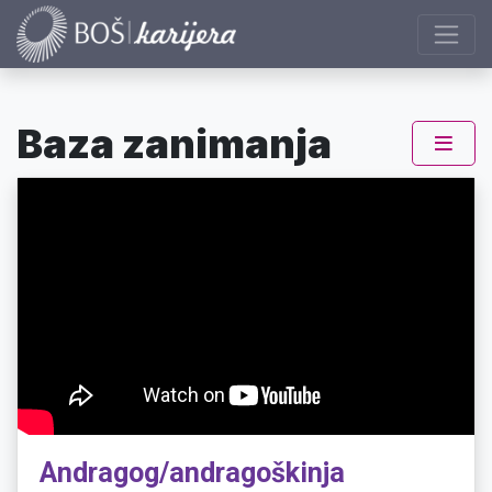
Baza zanimanja
Andragog/andragoškinja