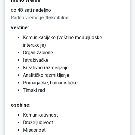
radno vreme:
do 48 sati nedeljno
Radno vreme
je fleksibilno
.
veštine:
Komunikacijske (veštine međuljudske
interakcije)
Organizacione
Istraživačke
Kreativno razmišljanje
Analitičko razmišljanje
Pomagačke, humanističke
Timski rad
osobine:
Komunikativnost
Druželjubivost
Misaonost