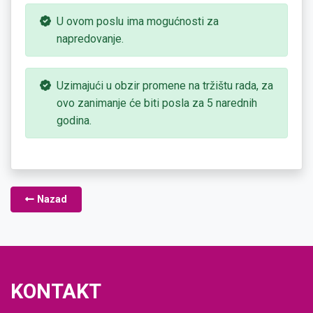
U ovom poslu ima mogućnosti za
napredovanje.
Uzimajući u obzir promene na tržištu rada, za
ovo zanimanje će biti posla za 5 narednih
godina.
Nazad
KONTAKT