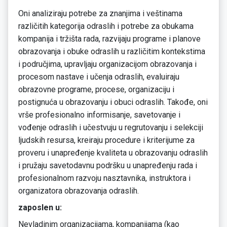
Oni analiziraju potrebe za znanjima i veštinama
različitih kategorija odraslih i potrebe za obukama
kompanija i tržišta rada, razvijaju programe i planove
obrazovanja i obuke odraslih u različitim kontekstima
i područjima, upravljaju organizacijom obrazovanja i
procesom nastave i učenja odraslih, evaluiraju
obrazovne programe, procese, organizaciju i
postignuća u obrazovanju i obuci odraslih. Takođe, oni
vrše profesionalno informisanje, savetovanje i
vođenje odraslih i učestvuju u regrutovanju i selekciji
ljudskih resursa, kreiraju procedure i kriterijume za
proveru i unapređenje kvaliteta u obrazovanju odraslih
i pružaju savetodavnu podršku u unapređenju rada i
profesionalnom razvoju nasztavnika, instruktora i
organizatora obrazovanja odraslih.
zaposlen u:
Nevladinim organizacijama, kompanijama (kao