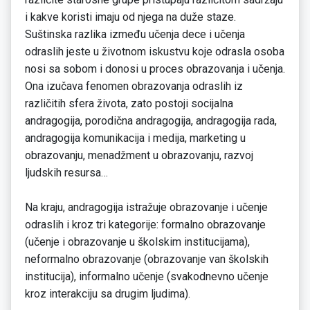
i kakve koristi imaju od njega na duže staze.
Suštinska razlika između učenja dece i učenja
odraslih jeste u životnom iskustvu koje odrasla osoba
nosi sa sobom i donosi u proces obrazovanja i učenja.
Ona izučava fenomen obrazovanja odraslih iz
različitih sfera života, zato postoji socijalna
andragogija, porodična andragogija, andragogija rada,
andragogija komunikacija i medija, marketing u
obrazovanju, menadžment u obrazovanju, razvoj
ljudskih resursa…
Na kraju, andragogija istražuje obrazovanje i učenje
odraslih i kroz tri kategorije: formalno obrazovanje
(učenje i obrazovanje u školskim institucijama),
neformalno obrazovanje (obrazovanje van školskih
institucija), informalno učenje (svakodnevno učenje
kroz interakciju sa drugim ljudima).