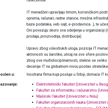
funkcioniše.
IT menadžeri upravljaju timom, korisničkom podr
oprema, računari, radne stanice, mrežna infrastru
baze podataka, veb-sajt, e-prodavnica…), te uče
Oni povezuju skoro sva odeljenja u organizaciji (
prodaja, proizvodnja, distribucija).
Upravo zbog višestrukih uloga, pozicija IT mena
aktivnosti su šarolike, uticaj na sve sfere poslov
zbog ove multidisciplinarnosti, stekne se veliko
decenije IT na globalnom nivou postao strateška
oslen u:
Inostrana firma koja posluje u Srbiji, domaća IT 
azovanje:
Elektrotehnički fakultet (Univerzitet u Beo
Fakultet za informatiku i računarstvo (Univ
Mašinski fakultet (Univerzitet u Nišu)
Fakultet organizacionih nauka (Univerzitet