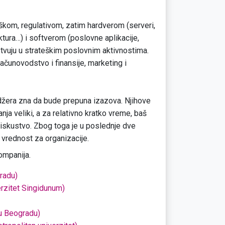
škom, regulativom, zatim hardverom (serveri,
ktura…) i softverom (poslovne aplikacije,
stvuju u strateškim poslovnim aktivnostima.
računovodstvo i finansije, marketing i
džera zna da bude prepuna izazova. Njihove
anja veliki, a za relativno kratko vreme, baš
 iskustvo. Zbog toga je u poslednje dve
 vrednost za organizacije.
kompanija.
gradu)
erzitet Singidunum)
 u Beogradu)