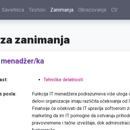
Savetnica
Testovi
Zanimanja
Obrazovanje
CV
za zanimanja
T menadžer/ka
ast:
Tehničke delatnosti
s posla:
Funkcija IT menadžera podrazumeva više uloga i „i
delovi organizacije imaju različita očekivanja od 
Finansije će očekivati da IT upravlja softverom z
marketing da im IT pomogne da ostvaruju prihode
pravovremene i tačne izveštaje, dok administra