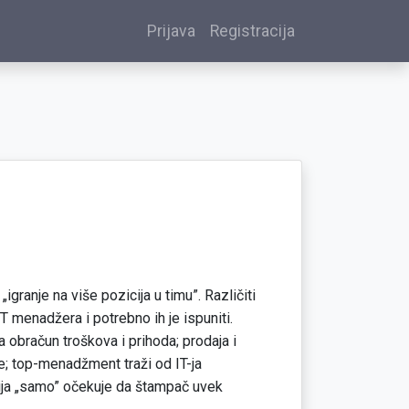
Prijava
Registracija
granje na više pozicija u timu”. Različiti
IT menadžera i potrebno ih je ispuniti.
a obračun troškova i prihoda; prodaja i
; top-menadžment traži od IT-ja
cija „samo” očekuje da štampač uvek