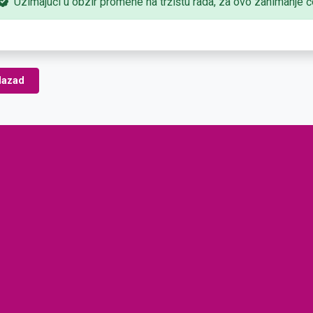
Uzimajući u obzir promene na tržištu rada, za ovo zanimanje će
azad