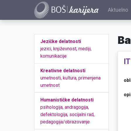
Aktuelno
Ba
Jezičke delatnosti
jezici, književnost, mediji,
komunikacije
I
Kreativne delatnosti
umetnosti, kultura, primenjena
obl
umetnost
opi
Humanističke delatnosti
psihologija, andragogija,
defektologija, socijalni rad,
pedagogija/obrazovanje