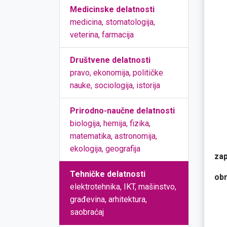
Medicinske delatnosti
medicina, stomatologija,
veterina, farmacija
Društvene delatnosti
pravo, ekonomija, političke
nauke, sociologija, istorija
Prirodno-naučne delatnosti
biologija, hemija, fizika,
matematika, astronomija,
ekologija, geografija
zap
Tehničke delatnosti
obr
elektrotehnika, IKT, mašinstvo,
građevina, arhitektura,
saobraćaj