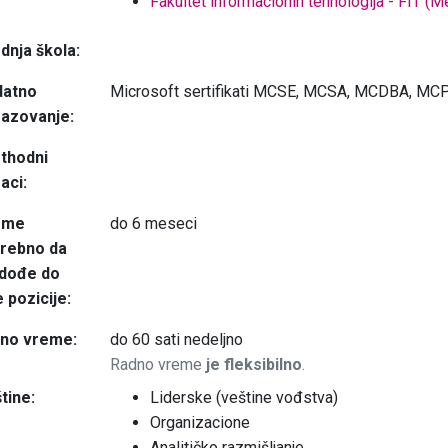
Fakultet informacionih tehnologija - FIT (Me
dnja škola:
datno
Microsoft sertifikati MCSE, MCSA, MCDBA, MCP;
azovanje:
thodni
aci:
eme
do 6 meseci
trebno da
 dođe do
 pozicije:
dno vreme:
do 60 sati nedeljno
Radno vreme
je fleksibilno
.
tine:
Liderske (veštine vođstva)
Organizacione
Analitičko razmišljanje