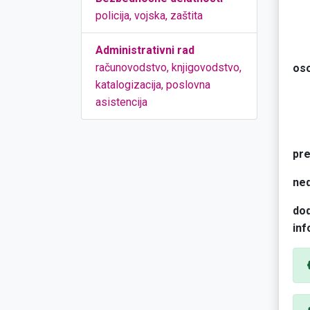
policija, vojska, zaštita
Administrativni rad
računovodstvo, knjigovodstvo,
oso
katalogizacija, poslovna
asistencija
pre
ned
do
inf