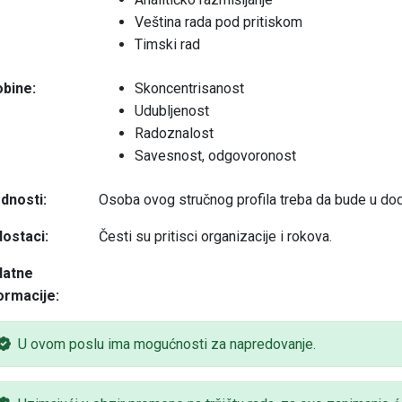
Veština rada pod pritiskom
Timski rad
bine:
Skoncentrisanost
Udubljenost
Radoznalost
Savesnost, odgovoronost
dnosti:
Osoba ovog stručnog profila treba da bude u do
ostaci:
Česti su pritisci organizacije i rokova.
datne
ormacije:
U ovom poslu ima mogućnosti za napredovanje.