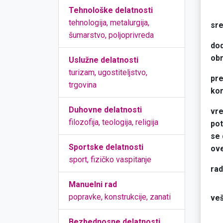
Tehnološke delatnosti
tehnologija, metalurgija,
sre
šumarstvo, poljoprivreda
do
obr
Uslužne delatnosti
turizam, ugostiteljstvo,
pre
trgovina
kor
Duhovne delatnosti
vr
filozofija, teologija, religija
po
se
Sportske delatnosti
ove
sport, fizičko vaspitanje
ra
Manuelni rad
popravke, konstrukcije, zanati
veš
Bezbednosne delatnosti