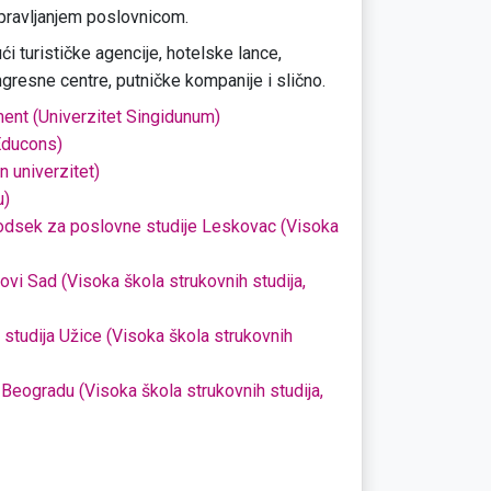
 upravljanjem poslovnicom.
ući turističke agencije, hotelske lance,
ngresne centre, putničke kompanije i slično.
žment (Univerzitet Singidunum)
Educons)
 univerzitet)
u)
, odsek za poslovne studije Leskovac (Visoka
ovi Sad (Visoka škola strukovnih studija,
studija Užice (Visoka škola strukovnih
u Beogradu (Visoka škola strukovnih studija,