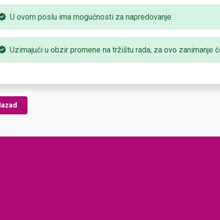
U ovom poslu ima mogućnosti za napredovanje.
Uzimajući u obzir promene na tržištu rada, za ovo zanimanje će
azad