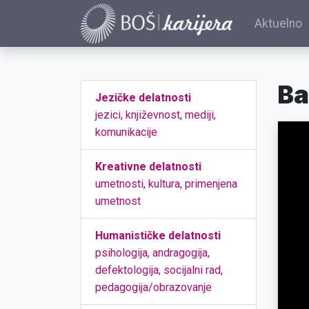
Aktuelno
Ba
Jezičke delatnosti
jezici, književnost, mediji,
komunikacije
Kreativne delatnosti
umetnosti, kultura, primenjena
umetnost
Humanističke delatnosti
psihologija, andragogija,
defektologija, socijalni rad,
pedagogija/obrazovanje