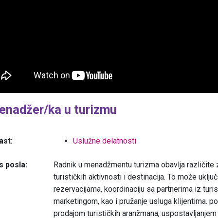
enadžer/ka u turizmu
ast:
Uslužne delatnosti
s posla:
Radnik u menadžmentu turizma obavlja različite z
turističkih aktivnosti i destinacija. To može uključ
rezervacijama, koordinaciju sa partnerima iz turist
marketingom, kao i pružanje usluga klijentima. 
prodajom turističkih aranžmana, uspostavljanjem 