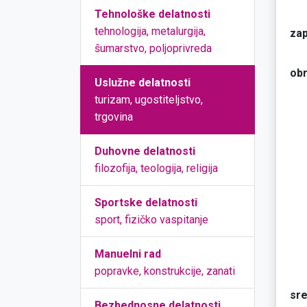
Tehnološke delatnosti
tehnologija, metalurgija,
zap
šumarstvo, poljoprivreda
obr
Uslužne delatnosti
turizam, ugostiteljstvo,
trgovina
Duhovne delatnosti
filozofija, teologija, religija
Sportske delatnosti
sport, fizičko vaspitanje
Manuelni rad
popravke, konstrukcije, zanati
sre
Bezbednosne delatnosti