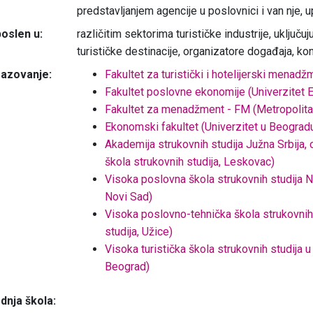
predstavljanjem agencije u poslovnici i van nje,
oslen u:
različitim sektorima turističke industrije, uključuj
turističke destinacije, organizatore događaja, ko
azovanje:
Fakultet za turistički i hotelijerski menad
Fakultet poslovne ekonomije (Univerzitet 
Fakultet za menadžment - FM (Metropolitan
Ekonomski fakultet (Univerzitet u Beograd
Akademija strukovnih studija Južna Srbija
škola strukovnih studija, Leskovac)
Visoka poslovna škola strukovnih studija N
Novi Sad)
Visoka poslovno-tehnička škola strukovnih 
studija, Užice)
Visoka turistička škola strukovnih studija 
Beograd)
dnja škola: