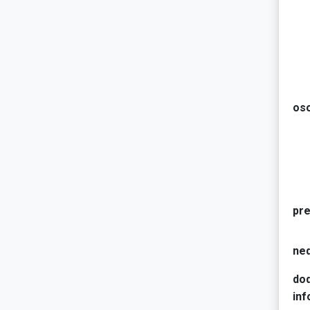
oso
pre
ned
do
inf