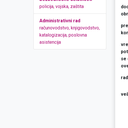
policija, vojska, zaštita
do
obr
Administrativni rad
pre
računovodstvo, knjigovodstvo,
kor
katalogizacija, poslovna
asistencija
vr
po
se
ove
ra
veš