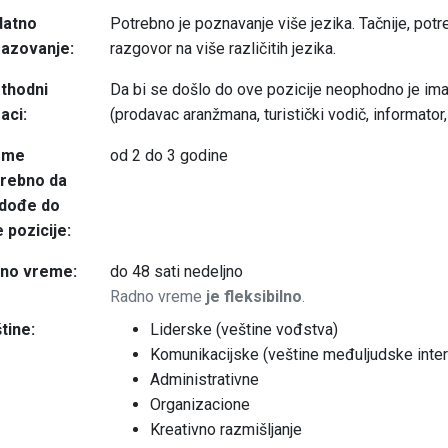
datno
Potrebno je poznavanje više jezika. Tačnije, po
azovanje:
razgovor na više različitih jezika.
thodni
Da bi se došlo do ove pozicije neophodno je ima
aci:
(prodavac aranžmana, turistički vodič, informator,
eme
od 2 do 3 godine
trebno da
 dođe do
 pozicije:
dno vreme:
do 48 sati nedeljno
Radno vreme
je fleksibilno
.
tine:
Liderske (veštine vođstva)
Komunikacijske (veštine međuljudske inter
Administrativne
Organizacione
Kreativno razmišljanje