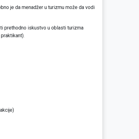
trebno je da menadžer u turizmu može da vodi
ti prethodno iskustvo u oblasti turizma
 praktikant).
akcije)