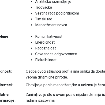
Analitičko razmišljanje
Trgovačke
Veština rada pod pritiskom
Timski rad
Menadžment novca
bine:
Komunikativnost
Energičnost
Radoznalost
Savesnost, odgovoronost
Fleksibilnost
dnosti:
Osoba ovog stručnog profila ima priliku da dosta
veoma dinamične prirode.
ostaci:
Obavljanje posla menadžera/ke u turizmu je čest
datne
Zanimljivo je što u ovom poslu nijedan dan nije i
ormacije:
radnim izazovima.