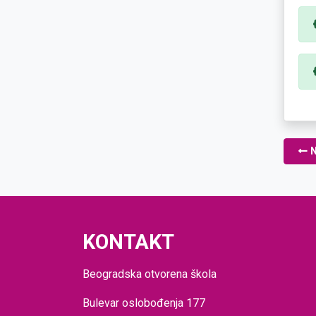
N
KONTAKT
Beogradska otvorena škola
Bulevar oslobođenja 177