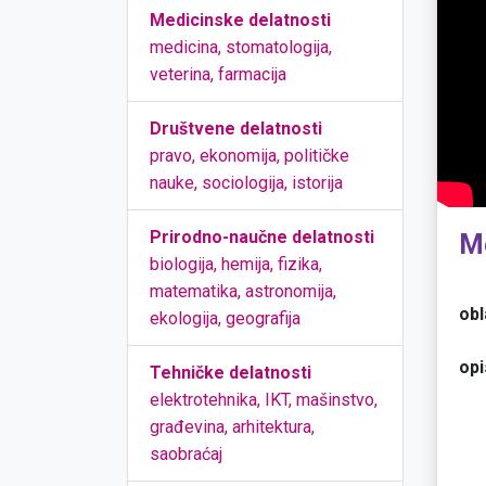
Medicinske delatnosti
medicina, stomatologija,
veterina, farmacija
Društvene delatnosti
pravo, ekonomija, političke
nauke, sociologija, istorija
Prirodno-naučne delatnosti
M
biologija, hemija, fizika,
matematika, astronomija,
obl
ekologija, geografija
opi
Tehničke delatnosti
elektrotehnika, IKT, mašinstvo,
građevina, arhitektura,
saobraćaj