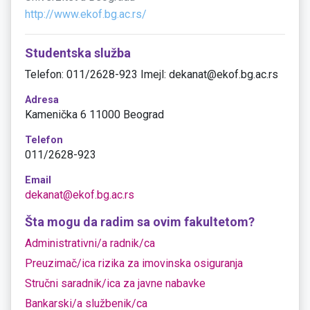
http://www.ekof.bg.ac.rs/
Studentska služba
Telefon: 011/2628-923 Imejl: dekanat@ekof.bg.ac.rs
Adresa
Kamenička 6 11000 Beograd
Telefon
011/2628-923
Email
dekanat@ekof.bg.ac.rs
Šta mogu da radim sa ovim fakultetom?
Administrativni/a radnik/ca
Preuzimač/ica rizika za imovinska osiguranja
Stručni saradnik/ica za javne nabavke
Bankarski/a službenik/ca