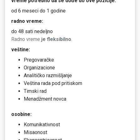
vreme potrebno da se dođe do ove pozicije:
od 6 meseci do 1 godine
radno vreme:
do 48 sati nedeljno
Radno vreme
je fleksibilno
.
veštine:
Pregovaračke
Organizacione
Analitičko razmišljanje
Veština rada pod pritiskom
Timski rad
Menadžment novca
osobine:
Komunikativnost
Misaonost