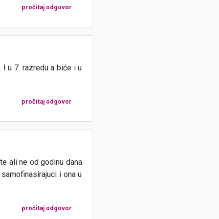
pročitaj odgovor
I u 7. razredu a biće i u
pročitaj odgovor
te ali ne od godinu dana
samofinasirajuci i ona u
pročitaj odgovor