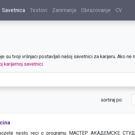
Savetnica
Testovi
Zanimanja
Obrazovanje
CV
je su tvoji vršnjaci postavljali našoj savetnici za karijeru. Ako 
oj karijernoj savetnici
.
sortiraj po:
cina
i mozete nesto reci o programu МАСТЕР АКАДЕМСКЕ СТ