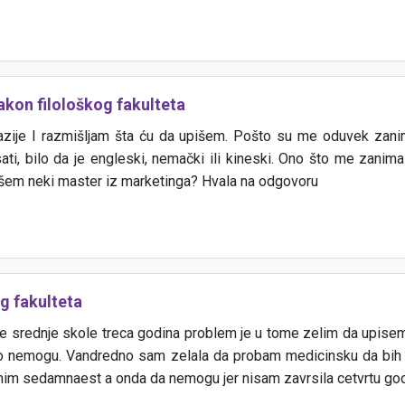
kon filološkog fakulteta
zije I razmišljam šta ću da upišem. Pošto su me oduvek zanima
sati, bilo da je engleski, nemački ili kineski. Ono što me zanim
išem neki master iz marketinga? Hvala na odgovoru
g fakulteta
srednje skole treca godina problem je u tome zelim da upisem 
nemogu. Vandredno sam zelala da probam medicinsku da bih m
unim sedamnaest a onda da nemogu jer nisam zavrsila cetvrtu godi