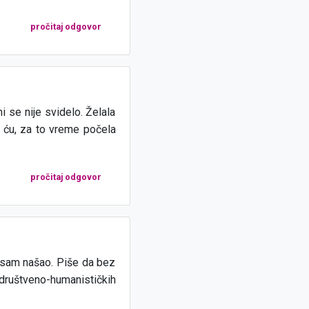
pročitaj odgovor
i se nije svidelo. Želala
a ću, za to vreme počela
pročitaj odgovor
 sam našao. Piše da bez
društveno-humanističkih
.