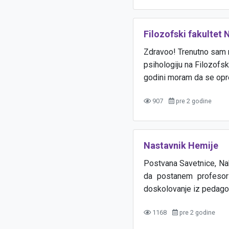
Filozofski fakultet 
Zdravoo! Trenutno sam na
psihologiju na Filozofs
godini moram da se opred
907
pre 2 godine
Nastavnik Hemije
Postvana Savetnice, Nak
da postanem profesor 
doskolovanje iz pedagogi
1168
pre 2 godine