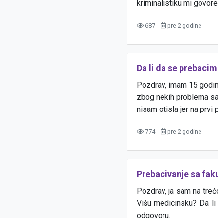
kriminalistiku mi govore 
687
pre 2 godine
Da li da se prebacim
Pozdrav, imam 15 godina
zbog nekih problema sa 
nisam otisla jer na prvi 
774
pre 2 godine
Prebacivanje sa faku
Pozdrav, ja sam na treć
Višu medicinsku? Da li 
odgovoru.