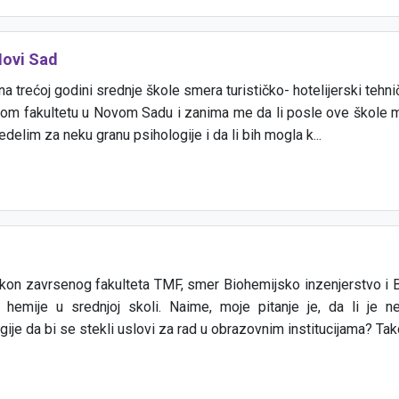
Novi Sad
 trećoj godini srednje škole smera turističko- hotelijerski tehni
kom fakultetu u Novom Sadu i zanima me da li posle ove škole mo
elim za neku granu psihologije i da li bih mogla k...
on zavrsenog fakulteta TMF, smer Biohemijsko inzenjerstvo i Bi
hemije u srednjoj skoli. Naime, moje pitanje je, da li je
je da bi se stekli uslovi za rad u obrazovnim institucijama? Tako