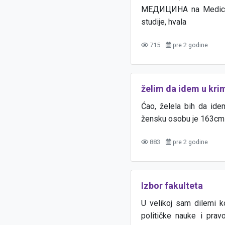
МЕДИЦИНА na Medicins
studije, hvala
715
pre 2 godine
želim da idem u krim
Ćao, želela bih da idem
žensku osobu je 163cm 
883
pre 2 godine
Izbor fakulteta
U velikoj sam dilemi k
političke nauke i pravo