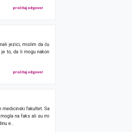
pročitaj odgovor
li jezici, mislim da ću
a je to, da li mogu nakon
pročitaj odgovor
medicinski fakultet. Sa
ogla na faks ali su mi
nu e...