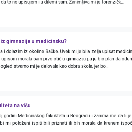
da to ne upisujem i u dilemi sam. Zanimljiva mi je forenzičk...
 iz gimnazije u medicinsku?
 i dolazim iz okoline Bačke. Uvek mi je bila zelja upisat medicin
upisom morala sam prvo otić u gimnaziju pa je bio plan da ode
pogled stvarno mi je delovala kao dobra skola, jer bo...
lteta na višu
oj godini Medicinskog fakukteta u Beogradu i zanima me da li j
bi mi položeni ispiti bili priznati ili bih morala da krenem isp