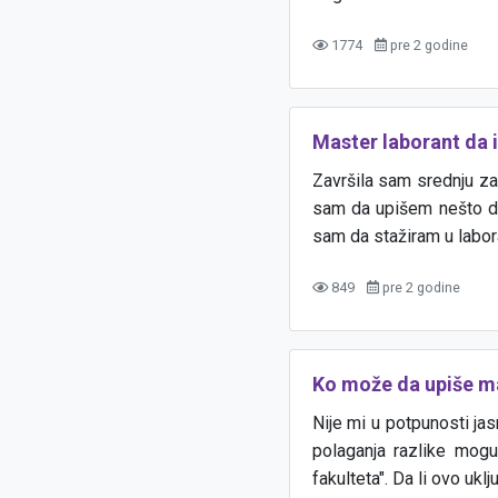
1774
pre 2 godine
Master laborant da i
Završila sam srednju za 
sam da upišem nešto dal
sam da stažiram u labora
849
pre 2 godine
Ko može da upiše m
Nije mi u potpunosti j
polaganja razlike mogu
fakulteta". Da li ovo uk