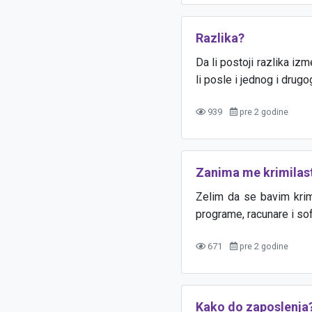
Razlika?
Da li postoji razlika i
li posle i jednog i drug
939
pre 2 godine
Zanima me krimilasti
Zelim da se bavim krim
programe, racunare i so
671
pre 2 godine
Kako do zaposlenja