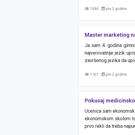
1344
pre 2 godine
Master marketing na
Ja sam 4. godina gimna
najverovatnije jezik upi
završenog jezika da up
1161
pre 2 godine
Pokusaj medicinsko
Ucenica sam ekonomske 
ekonomskom skolom to 
prvo rekli da treba nap