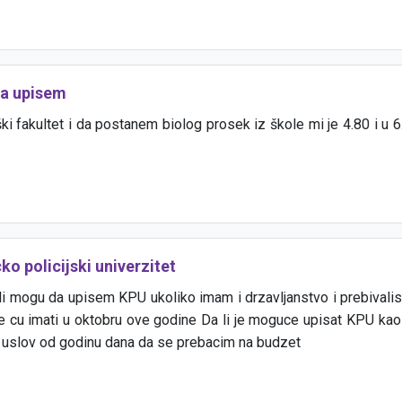
da upisem
i fakultet i da postanem biolog prosek iz škole mi je 4.80 i u 6. 
ko policijski univerzitet
 mogu da upisem KPU ukoliko imam i drzavljanstvo i prebivalis
e cu imati u oktobru ove godine Da li je moguce upisat KPU kao 
uslov od godinu dana da se prebacim na budzet