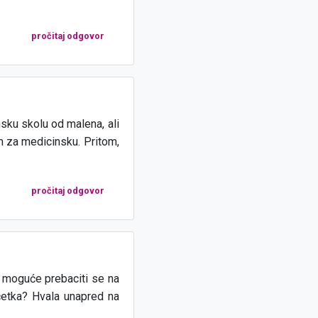
pročitaj odgovor
sku skolu od malena, ali
m za medicinsku. Pritom,
pročitaj odgovor
e moguće prebaciti se na
očetka? Hvala unapred na