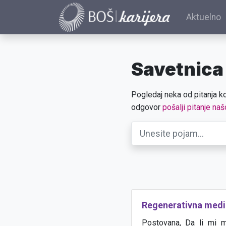
Aktuelno
Savetnica
Pogledaj neka od pitanja ko
odgovor
pošalji pitanje naš
Regenerativna medi
Postovana, Da li m