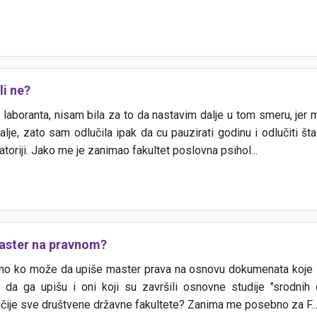
li ne?
laboranta, nisam bila za to da nastavim dalje u tom smeru, jer m
je, zato sam odlučila ipak da cu pauzirati godinu i odlučiti št
toriji. Jako me je zanimao fakultet poslovna psihol...
aster na pravnom?
asno ko može da upiše master prava na osnovu dokumenata koje
 da ga upišu i oni koji su završili osnovne studije "srodnih 
ljučije sve društvene državne fakultete? Zanima me posebno za F..