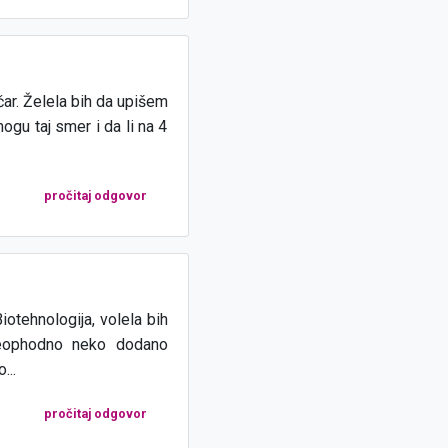
čar. Želela bih da upišem
gu taj smer i da li na 4
pročitaj odgovor
otehnologija, volela bih
 neophodno neko dodano
...
pročitaj odgovor