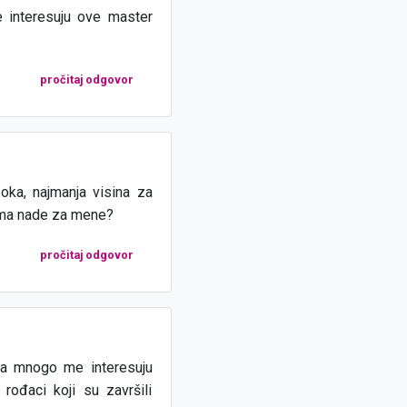
interesuju ove master
pročitaj odgovor
soka, najmanja visina za
ima nade za mene?
pročitaj odgovor
ega mnogo me interesuju
 rođaci koji su završili