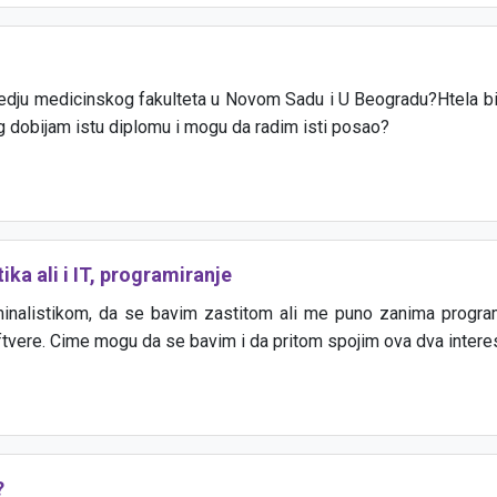
zmedju medicinskog fakulteta u Novom Sadu i U Beogradu?Htela bi
og dobijam istu diplomu i mogu da radim isti posao?
ka ali i IT, programiranje
inalistikom, da se bavim zastitom ali me puno zanima progra
ftvere. Cime mogu da se bavim i da pritom spojim ova dva intere
?