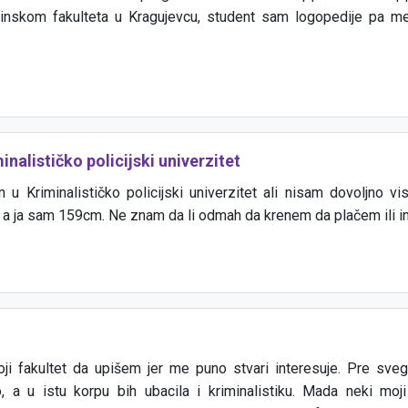
kom fakulteta u Kragujevcu, student sam logopedije pa me 
inalističko policijski univerzitet
 u Kriminalističko policijski univerzitet ali nisam dovoljno vi
a ja sam 159cm. Ne znam da li odmah da krenem da plačem ili 
oji fakultet da upišem jer me puno stvari interesuje. Pre sv
, a u istu korpu bih ubacila i kriminalistiku. Mada neki moji