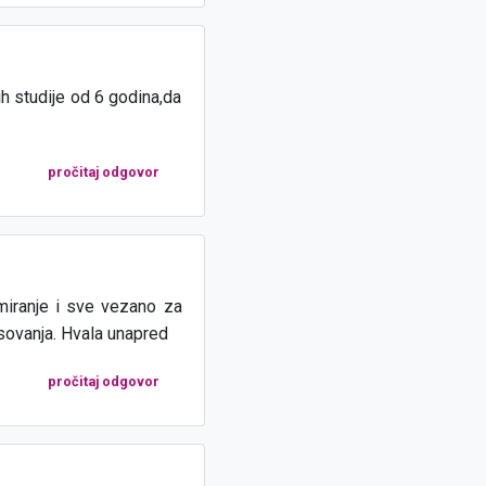
h studije od 6 godina,da
pročitaj odgovor
miranje i sve vezano za
sovanja. Hvala unapred
pročitaj odgovor