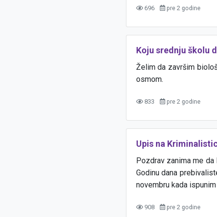
696
pre 2 godine
Koju srednju školu 
Želim da završim biološk
osmom.
833
pre 2 godine
Upis na Kriminalistic
Pozdrav zanima me da li
Godinu dana prebivalist
novembru kada ispunim 
908
pre 2 godine