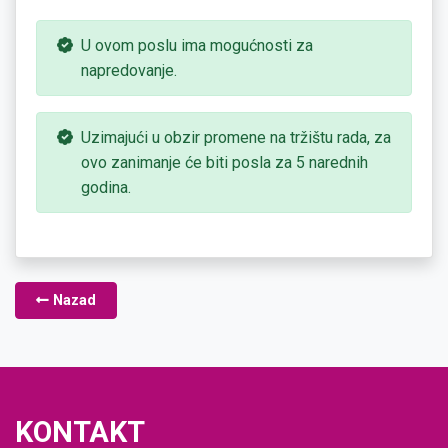
U ovom poslu ima mogućnosti za
napredovanje.
Uzimajući u obzir promene na tržištu rada, za
ovo zanimanje će biti posla za 5 narednih
godina.
Nazad
KONTAKT