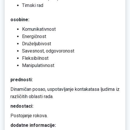
Timski rad
osobine:
Komunikativnost
Energičnost
Druželjubivost
Savesnost, odgovoronost
Fleksibilnost
Manipulativnost
prednosti:
Dinamičan posao, uspotavljanje kontakatasa ljudima iz
različitih oblasti rada.
nedostaci:
Postojanje rokova.
dodatne informacije: