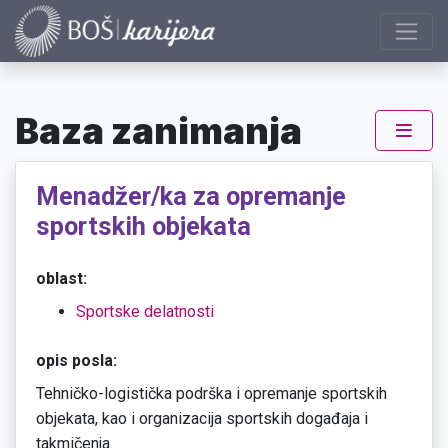
Baza zanimanja
Menadžer/ka za opremanje
sportskih objekata
oblast:
Sportske delatnosti
opis posla:
Tehničko-logistička podrška i opremanje sportskih
objekata, kao i organizacija sportskih događaja i
takmičenja.