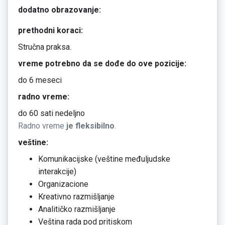
dodatno obrazovanje:
prethodni koraci:
Stručna praksa.
vreme potrebno da se dođe do ove pozicije:
do 6 meseci
radno vreme:
do 60 sati nedeljno
Radno vreme
je fleksibilno
.
veštine:
Komunikacijske (veštine međuljudske
interakcije)
Organizacione
Kreativno razmišljanje
Analitičko razmišljanje
Veština rada pod pritiskom